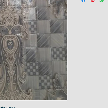
cfa / m²
;