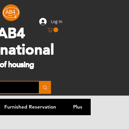
Log In
AB4
rnational
 of housing
Furnished Reservation
Plus