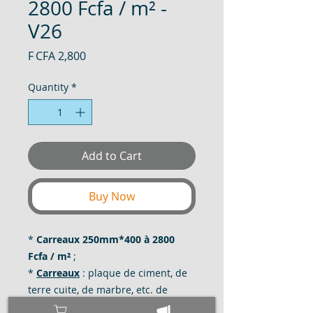
2800 Fcfa / m² -
V26
Price
F CFA 2,800
Quantity
*
Add to Cart
Buy Now
*
Carreaux 250mm*400 à 2800
Fcfa / m²
;
*
Carreaux
: plaque de ciment, de
terre cuite, de marbre, etc. de
forme régulière, quadrangulaire et