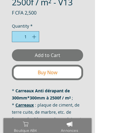
2500f / m² - V13
Price
F CFA 2,500
Quantity
*
Add to Cart
Buy Now
*
Carreaux Anti dérapant de
300mm*300mm à 2500f / m²
;
*
Carreaux
: plaque de ciment, de
terre cuite, de marbre, etc. de
forme régulière, quadrangulaire et
le plus souvent carrée, que l'on
Boutique AB4
Annonces