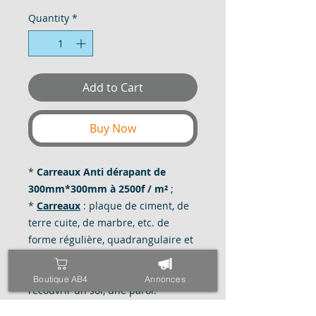
Quantity
*
Add to Cart
Buy Now
*
Carreaux Anti dérapant de
300mm*300mm à 2500f / m²
;
*
Carreaux
: plaque de ciment, de
terre cuite, de marbre, etc. de
forme régulière, quadrangulaire et
le plus souvent carrée, que l'on
assemble avec d'autres pour
Boutique AB4
Annonces
recouvrir un sol, une paroi.
Carreaux de pavage, carreau du