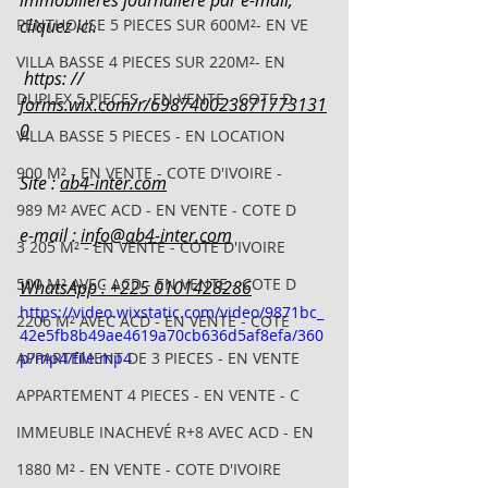
immobilières journalière par e-mail, 
PENTHOUSE 5 PIECES SUR 600M²- EN VE
cliquez ici.
VILLA BASSE 4 PIECES SUR 220M²- EN
 https: // 
DUPLEX 5 PIECES - EN VENTE - COTE D
forms.wix.com/r/698740023871773131
0
VILLA BASSE 5 PIECES - EN LOCATION
900 M² - EN VENTE - COTE D'IVOIRE -
Site : 
ab4-inter.com
989 M² AVEC ACD - EN VENTE - COTE D
e-mail : 
info@ab4-inter.com
3 205 M² - EN VENTE - COTE D'IVOIRE
500 M² AVEC ACD - EN VENTE - COTE D
WhatsApp : +225 0101428286
https://video.wixstatic.com/video/9871bc_
2206 M² AVEC ACD - EN VENTE - COTE
42e5fb8b49ae4619a70cb636d5af8efa/360
APPARTEMENT DE 3 PIECES - EN VENTE
p/mp4/file.mp4
APPARTEMENT 4 PIECES - EN VENTE - C
IMMEUBLE INACHEVÉ R+8 AVEC ACD - EN
1880 M² - EN VENTE - COTE D'IVOIRE