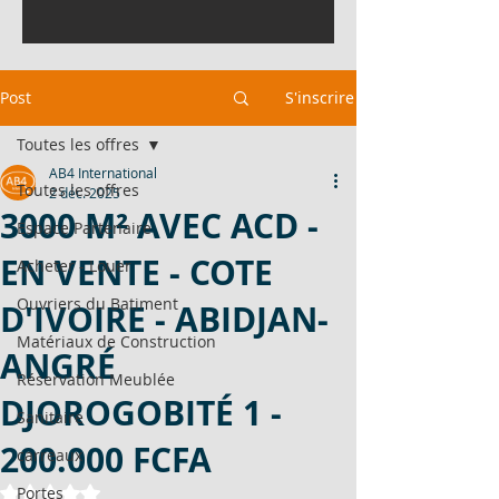
Post
S'inscrire
Toutes les offres
AB4 International
Toutes les offres
2 déc. 2025
3000 M² AVEC ACD -
Espace Partenaire
EN VENTE - COTE
Acheter - Louer
Ouvriers du Batiment
D'IVOIRE - ABIDJAN-
Matériaux de Construction
ANGRÉ
Réservation Meublée
DJOROGOBITÉ 1 -
Sanitaire
200.000 FCFA
carreaux
Noté NaN étoiles sur 5.
Portes