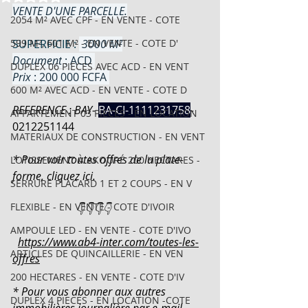
VENTE D'UNE PARCELLE.
2054 M² AVEC CPF - EN VENTE - COTE
599 M², 601 M² - EN VENTE - COTE D'
SUPERFICIE : 
 3000 M²
Document
 : ACD 
DUPLEX 06 PIECES AVEC ACD - EN VENT
Prix
 : 200 000 FCFA 
600 M² AVEC ACD - EN VENTE - COTE D
REFERENCE : BAY-
BA-CI-1111231758
-
APPARTEMENT 03 PIECES - EN LOCATION
0212251144
MATERIAUX DE CONSTRUCTION - EN VENT
* Pour voir toutes offres de la plate-
LOTISSEMENT À AKOURÉ 200 HECTARES -
forme, cliquez ici.
SERRURE PLACARD 1 ET 2 COUPS - EN V
FLEXIBLE - EN VENTE - COTE D'IVOIR
                       👇👇👇👇
AMPOULE LED - EN VENTE - COTE D'IVO
https://www.ab4-inter.com/toutes-les-
ARTICLES DE QUINCAILLERIE - EN VEN
offres
200 HECTARES - EN VENTE - COTE D'IV
* Pour vous abonner aux autres 
DUPLEX 4 PIECES - EN LOCATION -COTE