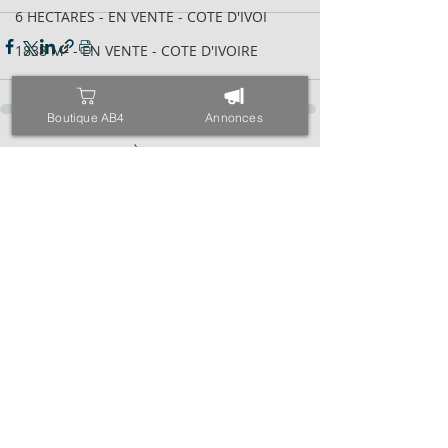
6 HECTARES - EN VENTE - COTE D'IVOI
1838 M² - EN VENTE - COTE D'IVOIRE
600 M² AVEC ACD - EN VENTE - COTE D
2095 M² AVEC ACD - EN VENTE - COTE
Boutique AB4
Annonces
VILLA BASSE 04 PIÈCES - EN VENTE -
Posts récents
Voir tout
6 HECTARES - EN VENTE - COTE D'IVOI
34 HECTARES - EN VENTE - COTE D'IVO
1843M² AVEC CPF - EN VENTE - COTE D
4000 M² AVEC ACD - EN VENTE - COTE
971 M² AVEC ACD - EN VENTE - COTE D
ESPACE - EN VENTE - COTE D'IVOIRE -
TRIPLEX SUR 600 M² - EN VENTE - COT
400 M² AVEC ACD - EN VENTE - COTE D