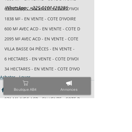
WhatsApp : +225 0101428286
6 HECTARES - EN VENTE - COTE D'IVOI
1838 M² - EN VENTE - COTE D'IVOIRE
600 M² AVEC ACD - EN VENTE - COTE D
2095 M² AVEC ACD - EN VENTE - COTE
VILLA BASSE 04 PIÈCES - EN VENTE -
6 HECTARES - EN VENTE - COTE D'IVOI
34 HECTARES - EN VENTE - COTE D'IVO
Acheter - Louer
1843M² AVEC CPF - EN VENTE - COTE D
4000 M² AVEC ACD - EN VENTE - COTE
Boutique AB4
Annonces
971 M² AVEC ACD - EN VENTE - COTE D
ESPACE - EN VENTE - COTE D'IVOIRE -
TRIPLEX SUR 600 M² - EN VENTE - COT
Posts récents
Voir tout
400 M² AVEC ACD - EN VENTE - COTE D