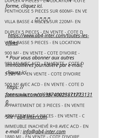
DUPLEX 4 PIECES - EN LOCATION -COTE
forme, cliquez ici.
PENTHOUSE 5 PIECES SUR 600M²- EN VE
                       👇👇👇👇
VILLA BASSE 4 PIECES SUR 220M²- EN
DUPLEX 5 PIECES - EN VENTE - COTE D
https://www.ab4-inter.com/toutes-les-
VILLA BASSE 5 PIECES - EN LOCATION
offres
900 M² - EN VENTE - COTE D'IVOIRE -
* Pour vous abonner aux autres 
989 M² AVEC ACD - EN VENTE - COTE D
immobilières journalière par e-mail, 
cliquez ici.
3 205 M² - EN VENTE - COTE D'IVOIRE
500 M² AVEC ACD - EN VENTE - COTE D
 https: // 
forms.wix.com/r/698740023871773131
2206 M² AVEC ACD - EN VENTE - COTE
0
APPARTEMENT DE 3 PIECES - EN VENTE
APPARTEMENT 4 PIECES - EN VENTE - C
Site : 
ab4-inter.com
IMMEUBLE INACHEVÉ R+8 AVEC ACD - EN
e-mail : 
info@ab4-inter.com
1880 M² - EN VENTE - COTE D'IVOIRE