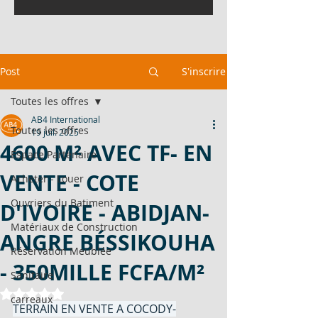
Post
S'inscrire
Toutes les offres
AB4 International
Toutes les offres
19 juil. 2025
4600 M² AVEC TF- EN
Espace Partenaire
VENTE - COTE
Acheter - Louer
Ouvriers du Batiment
D'IVOIRE - ABIDJAN-
Matériaux de Construction
ANGRE BÉSSIKOUHA
Réservation Meublée
- 350MILLE FCFA/M²
Sanitaire
Noté NaN étoiles sur 5.
carreaux
TERRAIN EN VENTE A COCODY-