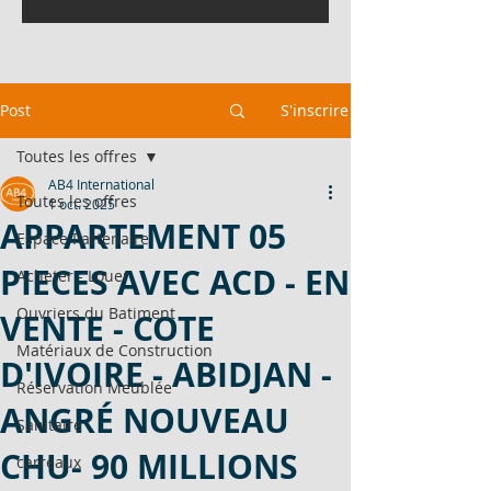
Post
S'inscrire
Toutes les offres
AB4 International
Toutes les offres
1 oct. 2025
APPARTEMENT 05
Espace Partenaire
PIECES AVEC ACD - EN
Acheter - Louer
Ouvriers du Batiment
VENTE - COTE
Matériaux de Construction
D'IVOIRE - ABIDJAN -
Réservation Meublée
ANGRÉ NOUVEAU
Sanitaire
CHU- 90 MILLIONS
carreaux