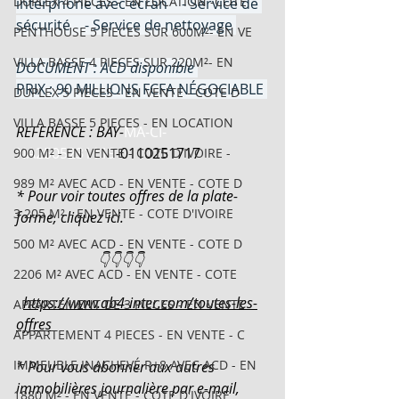
DUPLEX 4 PIECES - EN LOCATION -COTE
interphone avec écran    - Service de 
sécurité    - Service de nettoyage 
PENTHOUSE 5 PIECES SUR 600M²- EN VE
VILLA BASSE 4 PIECES SUR 220M²- EN
DOCUMENT : ACD disponible
PRIX : 90 MILLIONS FCFA NÉGOCIABLE 
DUPLEX 5 PIECES - EN VENTE - COTE D
VILLA BASSE 5 PIECES - EN LOCATION
REFERENCE : BAY-
MA-CI-
NA2505231119
-
0110251717
900 M² - EN VENTE - COTE D'IVOIRE -
989 M² AVEC ACD - EN VENTE - COTE D
* Pour voir toutes offres de la plate-
3 205 M² - EN VENTE - COTE D'IVOIRE
forme, cliquez ici.
500 M² AVEC ACD - EN VENTE - COTE D
                       👇👇👇👇
2206 M² AVEC ACD - EN VENTE - COTE
https://www.ab4-inter.com/toutes-les-
APPARTEMENT DE 3 PIECES - EN VENTE
offres
APPARTEMENT 4 PIECES - EN VENTE - C
IMMEUBLE INACHEVÉ R+8 AVEC ACD - EN
* Pour vous abonner aux autres 
immobilières journalière par e-mail, 
1880 M² - EN VENTE - COTE D'IVOIRE