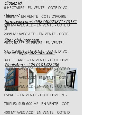
cliquez ici.
6 HECTARES - EN VENTE - COTE D'IVOI
 https: // 
1838 M² - EN VENTE - COTE D'IVOIRE
forms.wix.com/r/698740023871773131
600 M² AVEC ACD - EN VENTE - COTE D
0
2095 M² AVEC ACD - EN VENTE - COTE
Site : 
ab4-inter.com
VILLA BASSE 04 PIÈCES - EN VENTE -
6 HECTARES - EN VENTE - COTE D'IVOI
e-mail : 
info@ab4-inter.com
34 HECTARES - EN VENTE - COTE D'IVO
WhatsApp : +225 0101428286
1843M² AVEC CPF - EN VENTE - COTE D
4000 M² AVEC ACD - EN VENTE - COTE
971 M² AVEC ACD - EN VENTE - COTE D
ESPACE - EN VENTE - COTE D'IVOIRE -
TRIPLEX SUR 600 M² - EN VENTE - COT
400 M² AVEC ACD - EN VENTE - COTE D