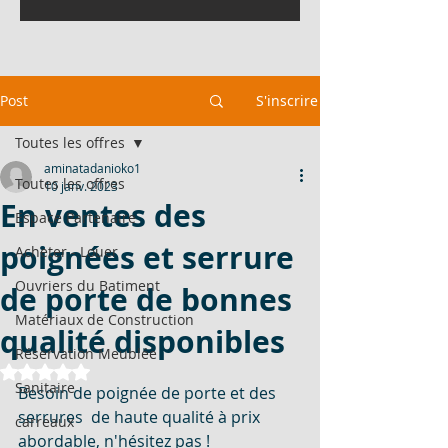
Post
S'inscrire
Toutes les offres
aminatadanioko1
Toutes les offres
10 janv. 2023
En ventes des
Espace Partenaire
poignées et serrure
Acheter - Louer
Ouvriers du Batiment
de porte de bonnes
Matériaux de Construction
qualité disponibles
Réservation Meublée
Noté NaN étoiles sur 5.
Sanitaire
Besoin de poignée de porte et des 
serrures  de haute qualité à prix 
carreaux
abordable, n'hésitez pas !