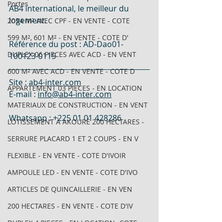
Portes
AB4 international, le meilleur du 
logement.
2054 M² AVEC CPF - EN VENTE - COTE
599 M², 601 M² - EN VENTE - COTE D'
Référence du post : AD-Dao01-
DUPLEX 06 PIECES AVEC ACD - EN VENT
100123-0115
600 M² AVEC ACD - EN VENTE - COTE D
Site : 
ab4-inter.com
APPARTEMENT 03 PIECES - EN LOCATION
E-mail : 
info@ab4-inter.com
MATERIAUX DE CONSTRUCTION - EN VENT
Whatsapp : +225 01 01 428286
LOTISSEMENT À AKOURÉ 200 HECTARES -
SERRURE PLACARD 1 ET 2 COUPS - EN V
FLEXIBLE - EN VENTE - COTE D'IVOIR
AMPOULE LED - EN VENTE - COTE D'IVO
ARTICLES DE QUINCAILLERIE - EN VEN
200 HECTARES - EN VENTE - COTE D'IV