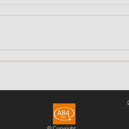
Balcons métalliques
Des 
disponibles sur
disp
commande
com
© Copyright