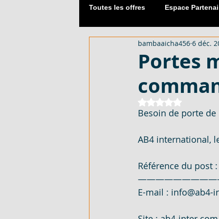
Toutes les offres
Espace Partenai
bambaaicha456
6 déc. 
Matériaux de Construction
Portes m
comman
2054 M² AVEC CPF - EN VENTE -
Noté NaN étoiles 
Besoin de porte de h
DUPLEX 06 PIECES AVEC ACD - 
AB4 international, 
APPARTEMENT 03 PIECES - EN 
Référence du post 
—————————
E-mail : 
info@ab4-i
LOTISSEMENT À AKOURÉ 200 H
Site : 
ab4-inter.com