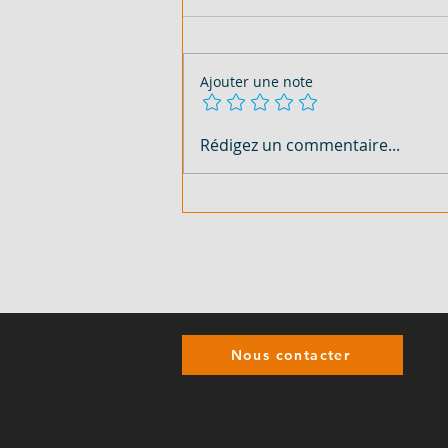
Ajouter une note
Portes métalliques
Rédigez un commentaire...
disponibles sur
commande.
Nous contacter