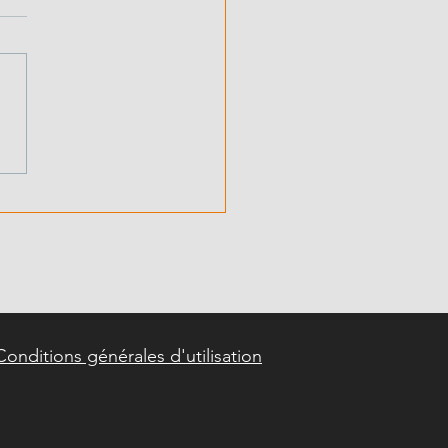
portes métalliques
onibles sur
mande
Conditions générales d'utilisation