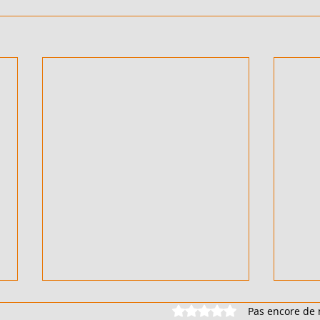
COTE D
2206 M² AVEC ACD - EN VENTE - COTE
Noté 0 étoile sur 5.
Pas encore de 