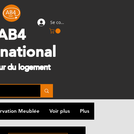
Se connecter
AB4
rnational
eur du logement
rvation Meublée
Voir plus
Plus