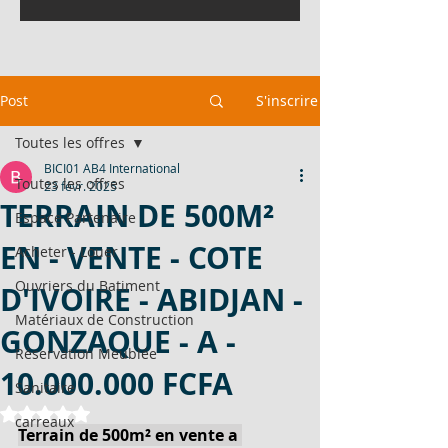
Post
S'inscrire
Toutes les offres
BICI01 AB4 International
Toutes les offres
23 févr. 2025
TERRAIN DE 500M²
Espace Partenaire
EN - VENTE - COTE
Acheter - Louer
Ouvriers du Batiment
D'IVOIRE - ABIDJAN -
Matériaux de Construction
GONZAQUE - A -
Réservation Meublée
10.000.000 FCFA
Sanitaire
Noté NaN étoiles sur 5.
carreaux
Terrain de 500m² en vente a 