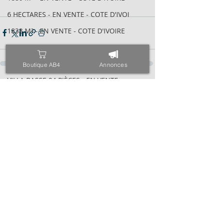
6 HECTARES - EN VENTE - COTE D'IVOI
1838 M² - EN VENTE - COTE D'IVOIRE
600 M² AVEC ACD - EN VENTE - COTE D
2095 M² AVEC ACD - EN VENTE - COTE
Boutique AB4
Annonces
VILLA BASSE 04 PIÈCES - EN VENTE -
Posts récents
Voir tout
6 HECTARES - EN VENTE - COTE D'IVOI
34 HECTARES - EN VENTE - COTE D'IVO
1843M² AVEC CPF - EN VENTE - COTE D
4000 M² AVEC ACD - EN VENTE - COTE
971 M² AVEC ACD - EN VENTE - COTE D
ESPACE - EN VENTE - COTE D'IVOIRE -
TRIPLEX SUR 600 M² - EN VENTE - COT
400 M² AVEC ACD - EN VENTE - COTE D