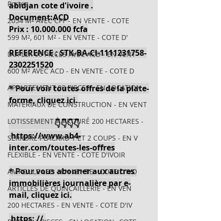
Portes
abidjan cote d'ivoire .
Document:ACD
2054 M² AVEC CPF - EN VENTE - COTE
Prix : 10.000.000 fcfa
599 M², 601 M² - EN VENTE - COTE D'
REFERENCE : STK-BA-CI-1111231758-
DUPLEX 06 PIECES AVEC ACD - EN VENT
2302251520
600 M² AVEC ACD - EN VENTE - COTE D
APPARTEMENT 03 PIECES - EN LOCATION
* Pour voir toutes offres de la plate-
forme, cliquez ici.
MATERIAUX DE CONSTRUCTION - EN VENT
LOTISSEMENT À AKOURÉ 200 HECTARES -
                       👇👇👇👇
https://www.ab4-
SERRURE PLACARD 1 ET 2 COUPS - EN V
inter.com/toutes-les-offres
FLEXIBLE - EN VENTE - COTE D'IVOIR
* Pour vous abonner aux autres 
AMPOULE LED - EN VENTE - COTE D'IVO
immobilières journalière par e-
ARTICLES DE QUINCAILLERIE - EN VEN
mail, cliquez ici.
200 HECTARES - EN VENTE - COTE D'IV
 https: // 