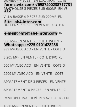
DUPLEX 4 PIECES - EN LOCATION -COTE
forms.wix.com/r/6987400238717731
PENTHOUSE 5 PIECES SUR 600M²- EN VE
310
VILLA BASSE 4 PIECES SUR 220M²- EN
Site : ab4-inter.com 
DUPLEX 5 PIECES - EN VENTE - COTE D
VILLA BASSE 5 PIECES - EN LOCATION
e-mail : 
info@ab4-inter.com
900 M² - EN VENTE - COTE D'IVOIRE -
Whatsapp : +225 0101428286
989 M² AVEC ACD - EN VENTE - COTE D
3 205 M² - EN VENTE - COTE D'IVOIRE
500 M² AVEC ACD - EN VENTE - COTE D
2206 M² AVEC ACD - EN VENTE - COTE
APPARTEMENT DE 3 PIECES - EN VENTE
APPARTEMENT 4 PIECES - EN VENTE - C
IMMEUBLE INACHEVÉ R+8 AVEC ACD - EN
1880 M² - EN VENTE - COTE D'IVOIRE