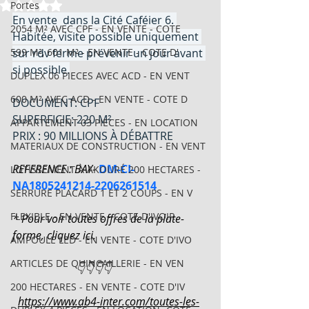
Noté NaN étoiles sur 5.
Portes
En vente  dans la Cité Caféier 6. 
2054 M² AVEC CPF - EN VENTE - COTE
Habitée, visite possible uniquement 
599 M², 601 M² - EN VENTE - COTE D'
sur rdv ferme prévenir un jour avant 
si possible.
DUPLEX 06 PIECES AVEC ACD - EN VENT
600 M² AVEC ACD - EN VENTE - COTE D
DOCUMENT: CPF
SUPERFICIE: 220 M²
APPARTEMENT 03 PIECES - EN LOCATION
PRIX : 90 MILLIONS À DÉBATTRE
MATERIAUX DE CONSTRUCTION - EN VENT
REFERENCE : BAY- 
DM-CI-
LOTISSEMENT À AKOURÉ 200 HECTARES -
NA1805241214-2206261514
SERRURE PLACARD 1 ET 2 COUPS - EN V
FLEXIBLE - EN VENTE - COTE D'IVOIR
* Pour voir toutes offres de la plate-
forme, cliquez ici.
AMPOULE LED - EN VENTE - COTE D'IVO
ARTICLES DE QUINCAILLERIE - EN VEN
                       👇👇👇👇
200 HECTARES - EN VENTE - COTE D'IV
https://www.ab4-inter.com/toutes-les-