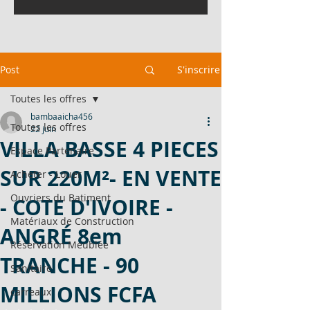
Post
S'inscrire
Toutes les offres
bambaaicha456
Toutes les offres
22 juin
VILLA BASSE 4 PIECES
Espace Partenaire
SUR 220M²- EN VENTE
Acheter - Louer
Ouvriers du Batiment
- COTE D'IVOIRE -
Matériaux de Construction
ANGRÉ 8em
Réservation Meublée
TRANCHE - 90
Sanitaire
MILLIONS FCFA
carreaux