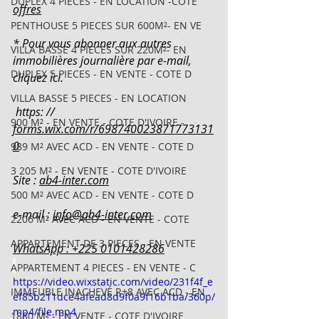
DUPLEX 4 PIECES - EN LOCATION -COTE
offres
PENTHOUSE 5 PIECES SUR 600M²- EN VE
* Pour vous abonner aux autres 
VILLA BASSE 4 PIECES SUR 220M²- EN
immobilières journalière par e-mail, 
DUPLEX 5 PIECES - EN VENTE - COTE D
cliquez ici.
VILLA BASSE 5 PIECES - EN LOCATION
 https: // 
900 M² - EN VENTE - COTE D'IVOIRE -
forms.wix.com/r/698740023871773131
0
989 M² AVEC ACD - EN VENTE - COTE D
3 205 M² - EN VENTE - COTE D'IVOIRE
Site : 
ab4-inter.com
500 M² AVEC ACD - EN VENTE - COTE D
e-mail : 
info@ab4-inter.com
2206 M² AVEC ACD - EN VENTE - COTE
APPARTEMENT DE 3 PIECES - EN VENTE
WhatsApp : +225 0101428286
APPARTEMENT 4 PIECES - EN VENTE - C
https://video.wixstatic.com/video/231f4f_e
IMMEUBLE INACHEVÉ R+8 AVEC ACD - EN
ef85b211dce4afead8d9f0a9f16b1ba/360p/
mp4/file.mp4
1880 M² - EN VENTE - COTE D'IVOIRE