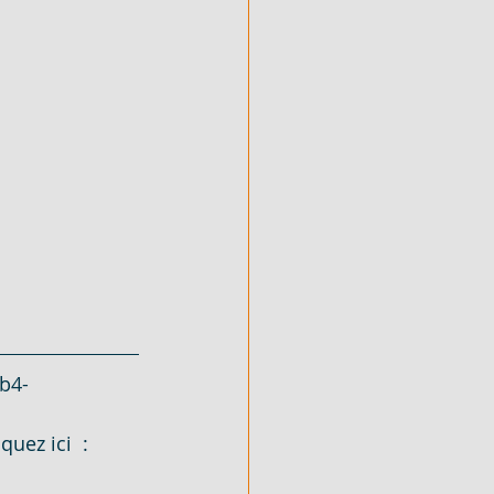
b4-
uez ici  : 