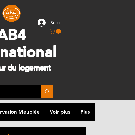
Se connecter
AB4
rnational
eur du logement
rvation Meublée
Voir plus
Plus