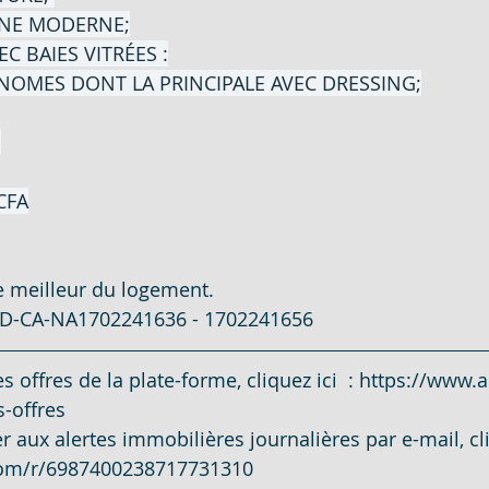
INE MODERNE;
 BAIES VITRÉES :
IVOIR
AMPOULE LED - EN VENTE - COTE D'IVO
OMES DONT LA PRINCIPALE AVEC DRESSING;
 
EN VEN
200 HECTARES - EN VENTE - COTE D'IV
CFA
N -COTE
PENTHOUSE 5 PIECES SUR 600M²- EN VE
le meilleur du logement.
²- EN
DUPLEX 5 PIECES - EN VENTE - COTE D
AD-CA-NA1702241636 - 1702241656
s offres de la plate-forme, cliquez ici  : 
https://www.a
CATION
900 M² - EN VENTE - COTE D'IVOIRE -
s-offres
aux alertes immobilières journalières par e-mail, cliq
.com/r/6987400238717731310
COTE D
3 205 M² - EN VENTE - COTE D'IVOIRE