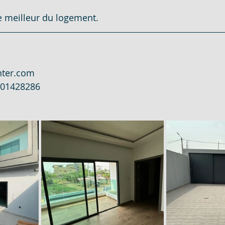
le meilleur du logement.
COTE D
2206 M² AVEC ACD - EN VENTE - COTE
nter.com
101428286