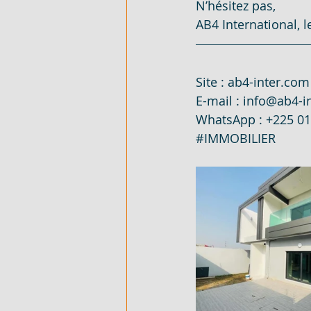
N’hésitez pas,
AB4 International, 
500 M² AVEC ACD - EN VENTE - 
Site : 
ab4-inter.com
E-mail : 
info@ab4-i
WhatsApp : +225 0
#IMMOBILIER