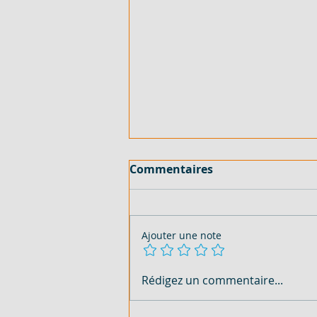
Commentaires
Ajouter une note
5 800 M² AVEC ACD - EN
Rédigez un commentaire...
VENTE - COTE D'IVOIRE -
ABIDJAN - COCODY ABATTA