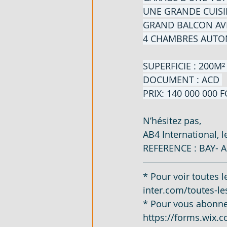
UNE GRANDE CUIS
GRAND BALCON AVEC
FLEXIBLE - EN VENTE - COTE D'
4 CHAMBRES AUTON
SUPERFICIE : 200M²
ARTICLES DE QUINCAILLERIE - 
DOCUMENT : ACD 
PRIX: 140 000 000 F
DUPLEX 4 PIECES - EN LOCATIO
N’hésitez pas,
AB4 International, 
VILLA BASSE 4 PIECES SUR 220M
REFERENCE : BAY- 
* Pour voir toutes le
VILLA BASSE 5 PIECES - EN LO
inter.com/toutes-le
* Pour vous abonner 
https://forms.wix
989 M² AVEC ACD - EN VENTE - 