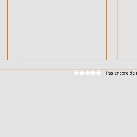
Noté 0 étoile sur 5.
Pas encore de 
DUPLEX 6 PIÈCES - EN
DUPL
VENTE - COTE D'IVOIRE -
VENT
FEH KESSE - 90 000 000
BING