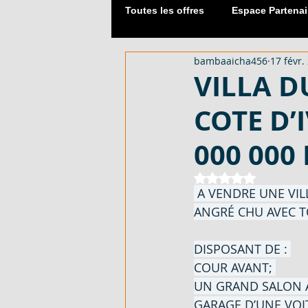
Toutes les offres
Espace Partenai
bambaaicha456
17 févr.
Matériaux de Construction
VILLA DU
COTE D’
2054 M² AVEC CPF - EN VENTE -
000 000
DUPLEX 06 PIECES AVEC ACD - 
Noté NaN étoiles 
 A VENDRE UNE VIL
ANGRÉ CHU AVEC T
APPARTEMENT 03 PIECES - EN 
DISPOSANT DE : 
COUR AVANT; 
UN GRAND SALON A
LOTISSEMENT À AKOURÉ 200 H
GARAGE D’UNE VOI