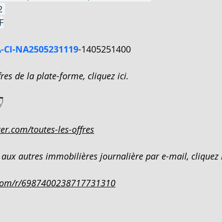
2 
F
IVOIR
AMPOULE LED - EN VENTE - COTE D'IVO
-CI-NA2505231119
-1405251400
EN VEN
200 HECTARES - EN VENTE - COTE D'IV
res de la plate-forme, cliquez ici.

N -COTE
PENTHOUSE 5 PIECES SUR 600M²- EN VE
er.com/toutes-les-offres
²- EN
DUPLEX 5 PIECES - EN VENTE - COTE D
aux autres immobilières journalière par e-mail, cliquez i
com/r/6987400238717731310
CATION
900 M² - EN VENTE - COTE D'IVOIRE -
COTE D
3 205 M² - EN VENTE - COTE D'IVOIRE