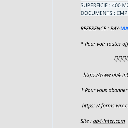
SUPERFICIE : 400 M
DOCUMENTS : CMP
FLEXIBLE - EN VENTE - COTE D'
REFERENCE : BAY-
MA
ARTICLES DE QUINCAILLERIE - 
* Pour voir toutes off
                       👇👇👇
DUPLEX 4 PIECES - EN LOCATIO
https://www.ab4-int
VILLA BASSE 4 PIECES SUR 220M
* Pour vous abonner 
 https: // 
forms.wix.
VILLA BASSE 5 PIECES - EN LO
Site : 
ab4-inter.com
989 M² AVEC ACD - EN VENTE - 