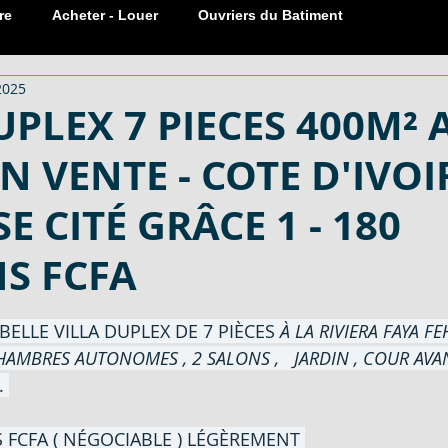
re
Acheter - Louer
Ouvriers du Batiment
2025
Réservation Meublée
Sanitaire
carreaux
Portes
UPLEX 7 PIECES 400M² 
N VENTE - COTE D'IVOIR
 COTE
599 M², 601 M² - EN VENTE - COTE D'
E CITÉ GRÂCE 1 - 180
EN VENT
600 M² AVEC ACD - EN VENTE - COTE D
S FCFA
sur 5.
BELLE VILLA DUPLEX DE 7 PIÈCES 
À LA RIVIERA FAYA FE
LOCATION
MATERIAUX DE CONSTRUCTION - EN VENT
HAMBRES AUTONOMES , 2 SALONS , 
 JARDIN , COUR AVAN
 
ECTARES -
SERRURE PLACARD 1 ET 2 COUPS - EN V
NS FCFA ( NÉGOCIABLE ) LÉGÈREMENT 