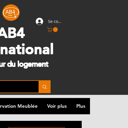
Se connecter
AB4
rnational
eur du logement
rvation Meublée
Voir plus
Plus