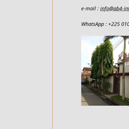
e-mail : 
info@ab4-in
500 M² AVEC ACD - EN VENTE - 
WhatsApp : +225 01