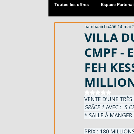
Toutes les offres
Espace Partenai
bambaaicha456
14 mai 
Matériaux de Construction
VILLA D
CMPF - E
2054 M² AVEC CPF - EN VENTE -
FEH KESS
DUPLEX 06 PIECES AVEC ACD - 
MILLION
Noté NaN étoiles 
VENTE D'UNE TRÈS 
APPARTEMENT 03 PIECES - EN 
GRÂCE 1
 AVEC : 
 5 C
* SALLE À MANGER .
LOTISSEMENT À AKOURÉ 200 H
PRIX : 180 MILLIO