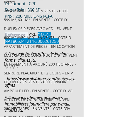
Portes
Document : CPF
Superficie : 300 M²
2054 M² AVEC CPF - EN VENTE - COTE
Prix : 200 MILLIONS FCFA
599 M², 601 M² - EN VENTE - COTE D'
DUPLEX 06 PIECES AVEC ACD - EN VENT
Reference: 
 CYA- 
DM-CI-
600 M² AVEC ACD - EN VENTE - COTE D
NA1805241214-3006261250
APPARTEMENT 03 PIECES - EN LOCATION
* Pour voir toutes offres de la plate-
MATERIAUX DE CONSTRUCTION - EN VENT
forme, cliquez ici.
LOTISSEMENT À AKOURÉ 200 HECTARES -
👇👇👇👇
SERRURE PLACARD 1 ET 2 COUPS - EN V
https://www.ab4-inter.com/toutes-les-
FLEXIBLE - EN VENTE - COTE D'IVOIR
offres
AMPOULE LED - EN VENTE - COTE D'IVO
* Pour vous abonner aux autres 
ARTICLES DE QUINCAILLERIE - EN VEN
immobilières journalière par e-mail, 
200 HECTARES - EN VENTE - COTE D'IV
cliquez ici.