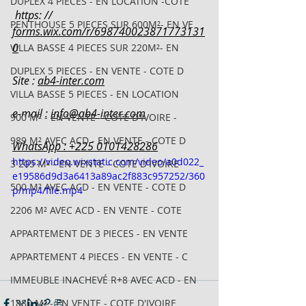
DUPLEX 4 PIECES - EN LOCATION -COTE
 https: // 
PENTHOUSE 5 PIECES SUR 600M²- EN VE
forms.wix.com/r/698740023871773131
0
VILLA BASSE 4 PIECES SUR 220M²- EN
DUPLEX 5 PIECES - EN VENTE - COTE D
Site : 
ab4-inter.com
VILLA BASSE 5 PIECES - EN LOCATION
e-mail : 
info@ab4-inter.com
900 M² - EN VENTE - COTE D'IVOIRE -
989 M² AVEC ACD - EN VENTE - COTE D
WhatsApp : +225 0101428286
https://video.wixstatic.com/video/a0d022_
3 205 M² - EN VENTE - COTE D'IVOIRE
e19586d9d3a6413a89ac2f883c957252/360
500 M² AVEC ACD - EN VENTE - COTE D
p/mp4/file.mp4
2206 M² AVEC ACD - EN VENTE - COTE
APPARTEMENT DE 3 PIECES - EN VENTE
APPARTEMENT 4 PIECES - EN VENTE - C
IMMEUBLE INACHEVÉ R+8 AVEC ACD - EN
1880 M² - EN VENTE - COTE D'IVOIRE