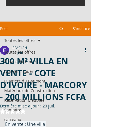
Post
S'inscrire
Toutes les offres
EPACI SN
Toutes les offres
30 juin
300 M² VILLA EN
Espace Partenaire
VENTE - COTE
Acheter - Louer
Ouvriers du Batiment
D'IVOIRE - MARCORY
Matériaux de Construction
- 200 MILLIONS FCFA
Réservation Meublée
Dernière mise à jour :
20 juil.
Sanitaire
Noté NaN étoiles sur 5.
carreaux
En vente : Une villa 