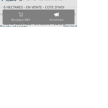
6 HECTARES - EN VENTE - COTE D'IVOI
1838 M² - EN VENTE - COTE D'IVOIRE
Boutique AB4
Annonces
600 M² AVEC ACD - EN VENTE - COTE D
Posts récents
Voir tout
2095 M² AVEC ACD - EN VENTE - COTE
VILLA BASSE 04 PIÈCES - EN VENTE -
6 HECTARES - EN VENTE - COTE D'IVOI
34 HECTARES - EN VENTE - COTE D'IVO
1843M² AVEC CPF - EN VENTE - COTE D
4000 M² AVEC ACD - EN VENTE - COTE
971 M² AVEC ACD - EN VENTE - COTE D
ESPACE - EN VENTE - COTE D'IVOIRE -
TRIPLEX SUR 600 M² - EN VENTE - COT
400 M² AVEC ACD - EN VENTE - COTE D