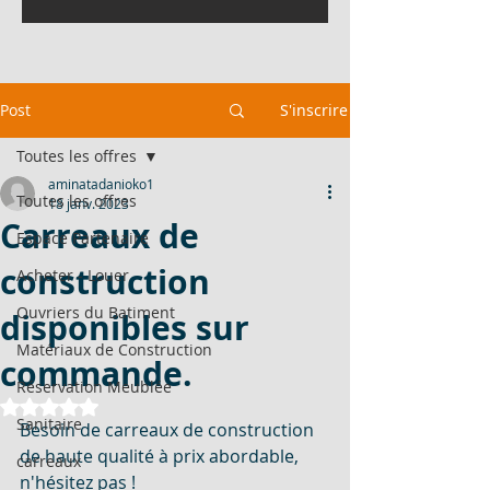
Post
S'inscrire
Toutes les offres
aminatadanioko1
Toutes les offres
18 janv. 2023
Carreaux de
Espace Partenaire
construction
Acheter - Louer
Ouvriers du Batiment
disponibles sur
Matériaux de Construction
commande.
Réservation Meublée
Noté NaN étoiles sur 5.
Sanitaire
Besoin de carreaux de construction 
de haute qualité à prix abordable, 
carreaux
n'hésitez pas !