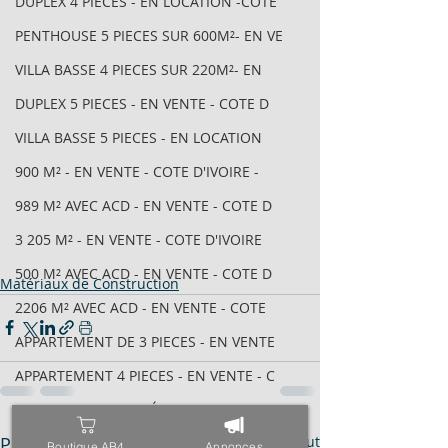
DUPLEX 4 PIECES - EN LOCATION -COTE
PENTHOUSE 5 PIECES SUR 600M²- EN VE
VILLA BASSE 4 PIECES SUR 220M²- EN
DUPLEX 5 PIECES - EN VENTE - COTE D
VILLA BASSE 5 PIECES - EN LOCATION
900 M² - EN VENTE - COTE D'IVOIRE -
989 M² AVEC ACD - EN VENTE - COTE D
3 205 M² - EN VENTE - COTE D'IVOIRE
500 M² AVEC ACD - EN VENTE - COTE D
Matériaux de Construction
2206 M² AVEC ACD - EN VENTE - COTE
APPARTEMENT DE 3 PIECES - EN VENTE
APPARTEMENT 4 PIECES - EN VENTE - C
IMMEUBLE INACHEVÉ R+8 AVEC ACD - EN
Posts récents
Voir tout
1880 M² - EN VENTE - COTE D'IVOIRE
Boutique AB4
Annonces