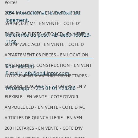
Portes
AB4 international, le meilleur du 
2054 M² AVEC CPF - EN VENTE - COTE
logement.
599 M², 601 M² - EN VENTE - COTE D'
DUPLEX 06 PIECES AVEC ACD - EN VENT
Référence du post : AD-ae60-180123-
1158
600 M² AVEC ACD - EN VENTE - COTE D
APPARTEMENT 03 PIECES - EN LOCATION
MATERIAUX DE CONSTRUCTION - EN VENT
Site : 
ab4-int
E-mail : 
info@ab4-inter.com
LOTISSEMENT À AKOURÉ 200 HECTARES -
SERRURE PLACARD 1 ET 2 COUPS - EN V
Whatsapp : +225 01 01 428286
FLEXIBLE - EN VENTE - COTE D'IVOIR
AMPOULE LED - EN VENTE - COTE D'IVO
ARTICLES DE QUINCAILLERIE - EN VEN
200 HECTARES - EN VENTE - COTE D'IV