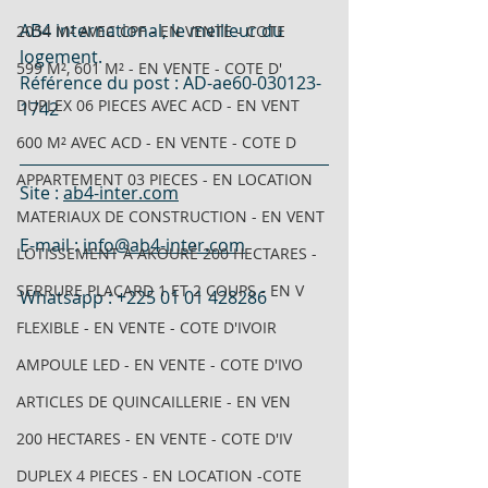
AB4 international, le meilleur du 
2054 M² AVEC CPF - EN VENTE - COTE
logement.
599 M², 601 M² - EN VENTE - COTE D'
Référence du post : AD-ae60-030123-
DUPLEX 06 PIECES AVEC ACD - EN VENT
1742
600 M² AVEC ACD - EN VENTE - COTE D
APPARTEMENT 03 PIECES - EN LOCATION
Site : 
ab4-inter.com
MATERIAUX DE CONSTRUCTION - EN VENT
E-mail : 
info@ab4-inter.com
LOTISSEMENT À AKOURÉ 200 HECTARES -
SERRURE PLACARD 1 ET 2 COUPS - EN V
Whatsapp : +225 01 01 428286
FLEXIBLE - EN VENTE - COTE D'IVOIR
AMPOULE LED - EN VENTE - COTE D'IVO
ARTICLES DE QUINCAILLERIE - EN VEN
200 HECTARES - EN VENTE - COTE D'IV
DUPLEX 4 PIECES - EN LOCATION -COTE