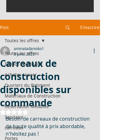
Post
S'inscrire
Toutes les offres
aminatadanioko1
Toutes les offres
3 janv. 2023
Carreaux de
Espace Partenaire
construction
Acheter - Louer
Ouvriers du Batiment
disponibles sur
Matériaux de Construction
commande
Réservation Meublée
Noté NaN étoiles sur 5.
Sanitaire
Besoin de carreaux de construction 
de haute qualité à prix abordable, 
carreaux
n'hésitez pas !
Portes