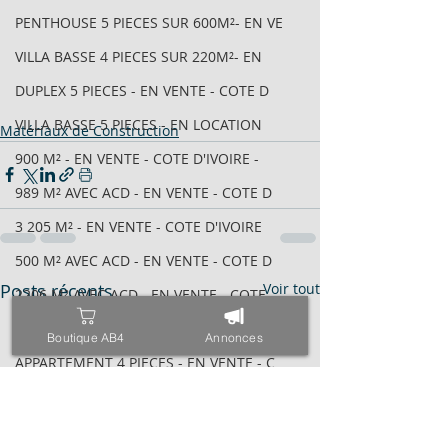
PENTHOUSE 5 PIECES SUR 600M²- EN VE
VILLA BASSE 4 PIECES SUR 220M²- EN
DUPLEX 5 PIECES - EN VENTE - COTE D
VILLA BASSE 5 PIECES - EN LOCATION
Matériaux de Construction
900 M² - EN VENTE - COTE D'IVOIRE -
989 M² AVEC ACD - EN VENTE - COTE D
3 205 M² - EN VENTE - COTE D'IVOIRE
500 M² AVEC ACD - EN VENTE - COTE D
Posts récents
Voir tout
2206 M² AVEC ACD - EN VENTE - COTE
APPARTEMENT DE 3 PIECES - EN VENTE
Boutique AB4
Annonces
APPARTEMENT 4 PIECES - EN VENTE - C
IMMEUBLE INACHEVÉ R+8 AVEC ACD - EN
1880 M² - EN VENTE - COTE D'IVOIRE