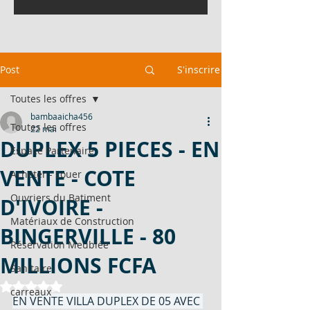
Post
S'inscrire
Toutes les offres
bambaaicha456
Toutes les offres
22 mai
DUPLEX 5 PIECES - EN
Espace Partenaire
VENTE - COTE
Acheter - Louer
Ouvriers du Batiment
D'IVOIRE -
Matériaux de Construction
BINGERVILLE - 80
Réservation Meublée
MILLIONS FCFA
Sanitaire
Noté NaN étoiles sur 5.
carreaux
EN VENTE VILLA DUPLEX DE 05 AVEC 