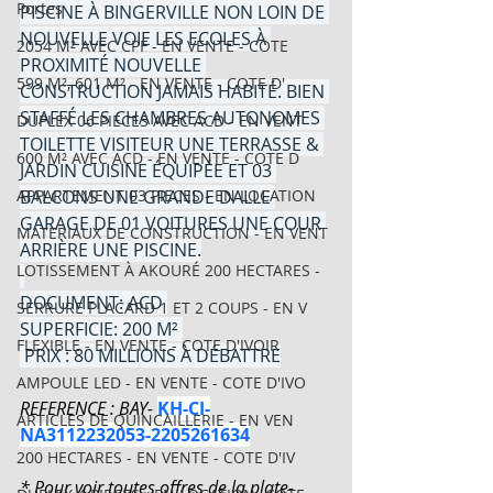
Portes
PISCINE À BINGERVILLE NON LOIN DE 
NOUVELLE VOIE LES ECOLES À 
2054 M² AVEC CPF - EN VENTE - COTE
PROXIMITÉ NOUVELLE 
599 M², 601 M² - EN VENTE - COTE D'
CONSTRUCTION JAMAIS HABITÉ. BIEN 
STAFFÉ LES CHAMBRES AUTONOMES 
DUPLEX 06 PIECES AVEC ACD - EN VENT
TOILETTE VISITEUR UNE TERRASSE & 
600 M² AVEC ACD - EN VENTE - COTE D
JARDIN CUISINE ÉQUIPÉE ET 03 
APPARTEMENT 03 PIECES - EN LOCATION
BALCONS UNE GRANDE DALLE 
GARAGE DE 01 VOITURES UNE COUR 
MATERIAUX DE CONSTRUCTION - EN VENT
ARRIÈRE UNE PISCINE.
LOTISSEMENT À AKOURÉ 200 HECTARES -
DOCUMENT: ACD 
SERRURE PLACARD 1 ET 2 COUPS - EN V
SUPERFICIE: 200 M² 
FLEXIBLE - EN VENTE - COTE D'IVOIR
 PRIX : 80 MILLIONS À DÉBATTRE
AMPOULE LED - EN VENTE - COTE D'IVO
REFERENCE : BAY- 
KH-CI-
ARTICLES DE QUINCAILLERIE - EN VEN
NA3112232053-2205261634
200 HECTARES - EN VENTE - COTE D'IV
* Pour voir toutes offres de la plate-