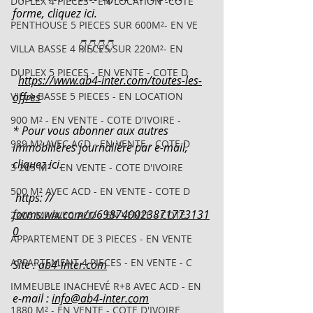
DUPLEX 4 PIECES - EN LOCATION -COTE
forme, cliquez ici.
PENTHOUSE 5 PIECES SUR 600M²- EN VE
                       👇👇👇👇
VILLA BASSE 4 PIECES SUR 220M²- EN
DUPLEX 5 PIECES - EN VENTE - COTE D
https://www.ab4-inter.com/toutes-les-
VILLA BASSE 5 PIECES - EN LOCATION
offres
900 M² - EN VENTE - COTE D'IVOIRE -
* Pour vous abonner aux autres 
989 M² AVEC ACD - EN VENTE - COTE D
immobilières journalière par e-mail, 
cliquez ici.
3 205 M² - EN VENTE - COTE D'IVOIRE
500 M² AVEC ACD - EN VENTE - COTE D
 https: // 
forms.wix.com/r/698740023871773131
2206 M² AVEC ACD - EN VENTE - COTE
0
APPARTEMENT DE 3 PIECES - EN VENTE
APPARTEMENT 4 PIECES - EN VENTE - C
Site : 
ab4-inter.com
IMMEUBLE INACHEVÉ R+8 AVEC ACD - EN
e-mail : 
info@ab4-inter.com
1880 M² - EN VENTE - COTE D'IVOIRE