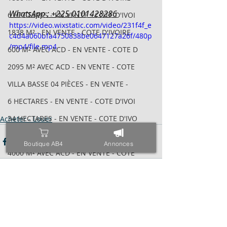
WhatsApp : +225 0101428286
6 HECTARES - EN VENTE - COTE D'IVOI
https://video.wixstatic.com/video/231f4f_e
1838 M² - EN VENTE - COTE D'IVOIRE
c4d4a060bfa4750838be0647127a26f/480p
/mp4/file.mp4
600 M² AVEC ACD - EN VENTE - COTE D
2095 M² AVEC ACD - EN VENTE - COTE
VILLA BASSE 04 PIÈCES - EN VENTE -
6 HECTARES - EN VENTE - COTE D'IVOI
34 HECTARES - EN VENTE - COTE D'IVO
Acheter - Louer
1843M² AVEC CPF - EN VENTE - COTE D
Boutique AB4
Annonces
4000 M² AVEC ACD - EN VENTE - COTE
971 M² AVEC ACD - EN VENTE - COTE D
ESPACE - EN VENTE - COTE D'IVOIRE -
Posts récents
Voir tout
TRIPLEX SUR 600 M² - EN VENTE - COT
400 M² AVEC ACD - EN VENTE - COTE D