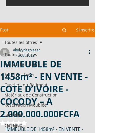
Post
S'inscrire
Toutes les offres
akolyydagoisaac
Toutes les offres
17 août 2023
IMMEUBLE DE
Espace Partenaire
1458m² - EN VENTE -
Acheter - Louer
Ouvriers du Batiment
COTE D’IVOIRE -
Matériaux de Construction
COCODY – A
Réservation Meublée
2.000.000.000FCFA
Sanitaire
Noté NaN étoiles sur 5.
carreaux
IMMEUBLE DE 1458m² - EN VENTE - 