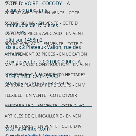
Portes
COTE D’IVOIRE - COCODY – A 
2.000.000.000FCFA 
2054 M² AVEC CPF - EN VENTE - COTE
599 M², 601 M² - EN VENTE - COTE D'
Immeuble de 17 pièces  
avec CPF  
DUPLEX 06 PIECES AVEC ACD - EN VENT
bâti sur 1458m2  
600 M² AVEC ACD - EN VENTE - COTE D
sis aux 2 Plateaux Vallon, rue des 
APPARTEMENT 03 PIECES - EN LOCATION
jardins.  
Prix de vente : 2.000.000.000FCFA 
MATERIAUX DE CONSTRUCTION - EN VENT
LOTISSEMENT À AKOURÉ 200 HECTARES -
REFERENCE : AB - MA-CI-
NA2505231119 -1708231925  
SERRURE PLACARD 1 ET 2 COUPS - EN V
FLEXIBLE - EN VENTE - COTE D'IVOIR
AMPOULE LED - EN VENTE - COTE D'IVO
ARTICLES DE QUINCAILLERIE - EN VEN
200 HECTARES - EN VENTE - COTE D'IV
Site : 
ab4-inter.com