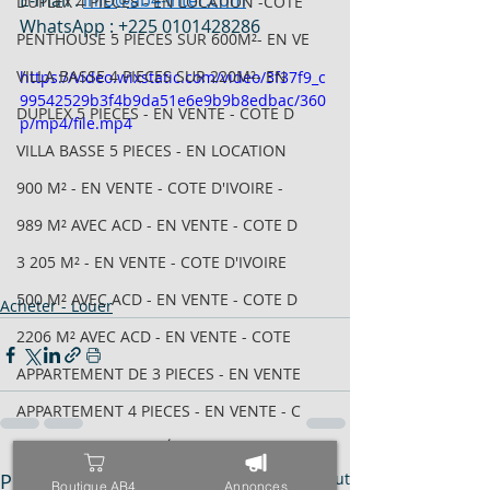
E-mail : 
info@ab4-inter.com
DUPLEX 4 PIECES - EN LOCATION -COTE
WhatsApp : +225 0101428286 
PENTHOUSE 5 PIECES SUR 600M²- EN VE
VILLA BASSE 4 PIECES SUR 220M²- EN
https://video.wixstatic.com/video/3f37f9_c
99542529b3f4b9da51e6e9b9b8edbac/360
DUPLEX 5 PIECES - EN VENTE - COTE D
p/mp4/file.mp4
VILLA BASSE 5 PIECES - EN LOCATION
900 M² - EN VENTE - COTE D'IVOIRE -
989 M² AVEC ACD - EN VENTE - COTE D
3 205 M² - EN VENTE - COTE D'IVOIRE
500 M² AVEC ACD - EN VENTE - COTE D
Acheter - Louer
2206 M² AVEC ACD - EN VENTE - COTE
APPARTEMENT DE 3 PIECES - EN VENTE
APPARTEMENT 4 PIECES - EN VENTE - C
IMMEUBLE INACHEVÉ R+8 AVEC ACD - EN
Posts récents
Voir tout
1880 M² - EN VENTE - COTE D'IVOIRE
Boutique AB4
Annonces