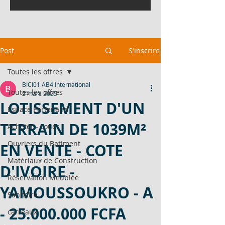
Post
S'inscrire
Toutes les offres
BICI01 AB4 International
Toutes les offres
2 mars 2025
LOTISSEMENT D'UN
Espace Partenaire
TERRAIN DE 1039M²
Acheter - Louer
Ouvriers du Batiment
EN VENTE - COTE
Matériaux de Construction
D'IVOIRE -
Réservation Meublée
YAMOUSSOUKRO - A
Sanitaire
- 25.000.000 FCFA
carreaux