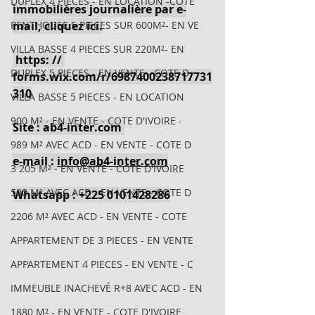
DUPLEX 4 PIECES - EN LOCATION -COTE
immobilières journalière par e-
PENTHOUSE 5 PIECES SUR 600M²- EN VE
mail, cliquez ici.
VILLA BASSE 4 PIECES SUR 220M²- EN
 https: // 
DUPLEX 5 PIECES - EN VENTE - COTE D
forms.wix.com/r/6987400238717731
310
VILLA BASSE 5 PIECES - EN LOCATION
900 M² - EN VENTE - COTE D'IVOIRE -
Site : ab4-inter.com 
989 M² AVEC ACD - EN VENTE - COTE D
e-mail : 
info@ab4-inter.com
3 205 M² - EN VENTE - COTE D'IVOIRE
500 M² AVEC ACD - EN VENTE - COTE D
Whatsapp : +225 0101428286
2206 M² AVEC ACD - EN VENTE - COTE
APPARTEMENT DE 3 PIECES - EN VENTE
APPARTEMENT 4 PIECES - EN VENTE - C
IMMEUBLE INACHEVÉ R+8 AVEC ACD - EN
1880 M² - EN VENTE - COTE D'IVOIRE