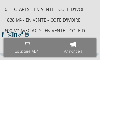
6 HECTARES - EN VENTE - COTE D'IVOI
1838 M² - EN VENTE - COTE D'IVOIRE
600 M² AVEC ACD - EN VENTE - COTE D
2095 M² AVEC ACD - EN VENTE - COTE
Boutique AB4
Annonces
VILLA BASSE 04 PIÈCES - EN VENTE -
6 HECTARES - EN VENTE - COTE D'IVOI
Posts récents
Voir tout
34 HECTARES - EN VENTE - COTE D'IVO
1843M² AVEC CPF - EN VENTE - COTE D
4000 M² AVEC ACD - EN VENTE - COTE
971 M² AVEC ACD - EN VENTE - COTE D
ESPACE - EN VENTE - COTE D'IVOIRE -
TRIPLEX SUR 600 M² - EN VENTE - COT
400 M² AVEC ACD - EN VENTE - COTE D