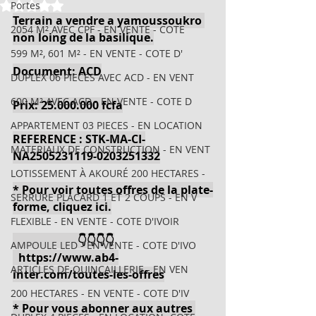
Noté NaN étoiles sur 5.
Portes
Terrain a vendre a yamoussoukro 
2054 M² AVEC CPF - EN VENTE - COTE
non loing de la basilique.
599 M², 601 M² - EN VENTE - COTE D'
Document: ACD
DUPLEX 06 PIECES AVEC ACD - EN VENT
600 M² AVEC ACD - EN VENTE - COTE D
Prix: 25.000.000 fcfa
APPARTEMENT 03 PIECES - EN LOCATION
REFERENCE : STK-MA-CI-
MATERIAUX DE CONSTRUCTION - EN VENT
NA2505231119-0203251332
LOTISSEMENT À AKOURÉ 200 HECTARES -
* Pour voir toutes offres de la plate-
SERRURE PLACARD 1 ET 2 COUPS - EN V
forme, cliquez ici.
FLEXIBLE - EN VENTE - COTE D'IVOIR
                       👇👇👇👇
AMPOULE LED - EN VENTE - COTE D'IVO
https://www.ab4-
ARTICLES DE QUINCAILLERIE - EN VEN
inter.com/toutes-les-offres
200 HECTARES - EN VENTE - COTE D'IV
* Pour vous abonner aux autres 