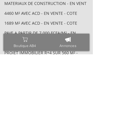
MATERIAUX DE CONSTRUCTION - EN VENT
4460 M² AVEC ACD - EN VENTE - COTE
1689 M² AVEC ACD - EN VENTE - COTE
PAVE A PARTIR DE 7 000 FCFA/M² - EN
FER A BETON A PARTIR DE 37 080 FCFA
Boutique AB4
Annonces
PROJET IMMOBILIER R+4 SUR 560 M² -
DUPLEX - EN VENTE - COTE D'IVOIRE -