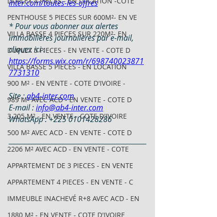
DUPLEX 4 PIECES - EN LOCATION -COTE
inter.com/toutes-les-offres
PENTHOUSE 5 PIECES SUR 600M²- EN VE
* Pour vous abonner aux alertes 
VILLA BASSE 4 PIECES SUR 220M²- EN
immobilières journalières par e-mail, 
cliquez ici : 
DUPLEX 5 PIECES - EN VENTE - COTE D
https://forms.wix.com/r/698740023871
VILLA BASSE 5 PIECES - EN LOCATION
7731310
900 M² - EN VENTE - COTE D'IVOIRE -
Site : 
ab4-inter.com
989 M² AVEC ACD - EN VENTE - COTE D
E-mail : 
info@ab4-inter.com
3 205 M² - EN VENTE - COTE D'IVOIRE
WhatsApp : +225 0101428286
500 M² AVEC ACD - EN VENTE - COTE D
2206 M² AVEC ACD - EN VENTE - COTE
APPARTEMENT DE 3 PIECES - EN VENTE
APPARTEMENT 4 PIECES - EN VENTE - C
IMMEUBLE INACHEVÉ R+8 AVEC ACD - EN
1880 M² - EN VENTE - COTE D'IVOIRE