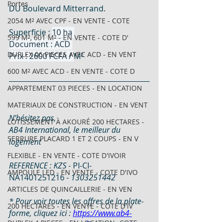
Portes
DU Boulevard Mitterrand. 
2054 M² AVEC CPF - EN VENTE - COTE
Superficie : 
10 ha 
599 M², 601 M² - EN VENTE - COTE D'
Document : ACD 
DUPLEX 06 PIECES AVEC ACD - EN VENT
Prix : 2600 FCFA / 
M²
600 M² AVEC ACD - EN VENTE - COTE D
APPARTEMENT 03 PIECES - EN LOCATION
MATERIAUX DE CONSTRUCTION - EN VENT
N’hésitez pas,
LOTISSEMENT À AKOURÉ 200 HECTARES -
AB4 International, le meilleur du 
SERRURE PLACARD 1 ET 2 COUPS - EN V
logement
FLEXIBLE - EN VENTE - COTE D'IVOIR
REFERENCE : KZS - 
PI-CI-
AMPOULE LED - EN VENTE - COTE D'IVO
NA1401251216
- 
1303251442
ARTICLES DE QUINCAILLERIE - EN VEN
* Pour voir toutes les offres de la plate-
200 HECTARES - EN VENTE - COTE D'IV
forme, cliquez ici : 
https://www.ab4-