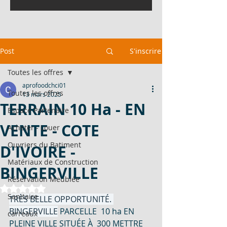
Post
S'inscrire
Toutes les offres
aprofoodchci01
Toutes les offres
13 mars 2025
TERRAIN 10 Ha - EN
Espace Partenaire
VENTE - COTE
Acheter - Louer
Ouvriers du Batiment
D'IVOIRE -
Matériaux de Construction
BINGERVILLE
Réservation Meublée
Noté NaN étoiles sur 5.
Sanitaire
TRÈS BELLE OPPORTUNITÉ. 
BINGERVILLE
 PARCELLE  10 ha EN 
carreaux
PLEINE VILLE SITUÉE À  300 METTRE  