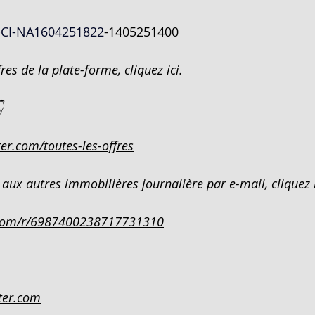
-CI-NA1604251822
-1405251400
IVOIR
AMPOULE LED - EN VENTE - COTE D'IVO
res de la plate-forme, cliquez ici.
EN VEN
200 HECTARES - EN VENTE - COTE D'IV

er.com/toutes-les-offres
N -COTE
PENTHOUSE 5 PIECES SUR 600M²- EN VE
aux autres immobilières journalière par e-mail, cliquez i
²- EN
DUPLEX 5 PIECES - EN VENTE - COTE D
com/r/6987400238717731310
CATION
900 M² - EN VENTE - COTE D'IVOIRE -
ter.com
COTE D
3 205 M² - EN VENTE - COTE D'IVOIRE