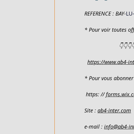
REFERENCE : BAY-
LU
FLEXIBLE - EN VENTE - COTE D'
* Pour voir toutes off
ARTICLES DE QUINCAILLERIE - 
                       👇👇👇
https://www.ab4-int
DUPLEX 4 PIECES - EN LOCATIO
* Pour vous abonner 
VILLA BASSE 4 PIECES SUR 220M
 https: // 
forms.wix.
Site : 
ab4-inter.com
VILLA BASSE 5 PIECES - EN LO
e-mail : 
info@ab4-in
989 M² AVEC ACD - EN VENTE - 