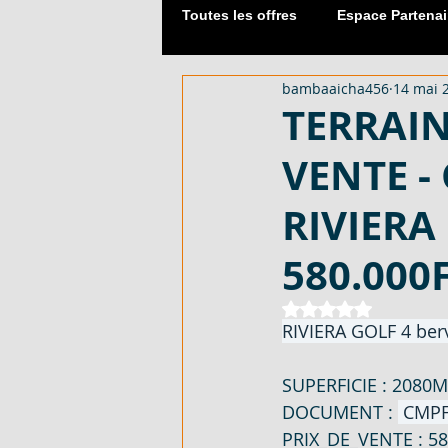
Toutes les offres
Espace Partenai
bambaaicha456
14 mai 
Matériaux de Construction
TERRAIN
VENTE -
2054 M² AVEC CPF - EN VENTE -
RIVIERA
DUPLEX 06 PIECES AVEC ACD - 
580.000
Noté NaN étoiles 
RIVIERA GOLF 4 berv
APPARTEMENT 03 PIECES - EN 
SUPERFICIE
 : 
2080M
DOCUMENT
 : 
 CMP
LOTISSEMENT À AKOURÉ 200 H
PRIX_DE_VENTE
 : 
58