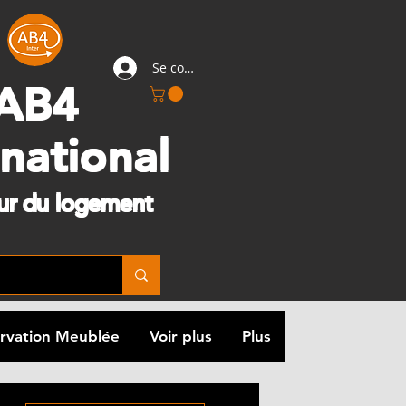
Se connecter
AB4
rnational
eur du logement
rvation Meublée
Voir plus
Plus