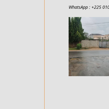
WhatsApp : +225 01
500 M² AVEC ACD - EN VENTE - 