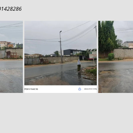
01428286
COTE D
2206 M² AVEC ACD - EN VENTE - COTE