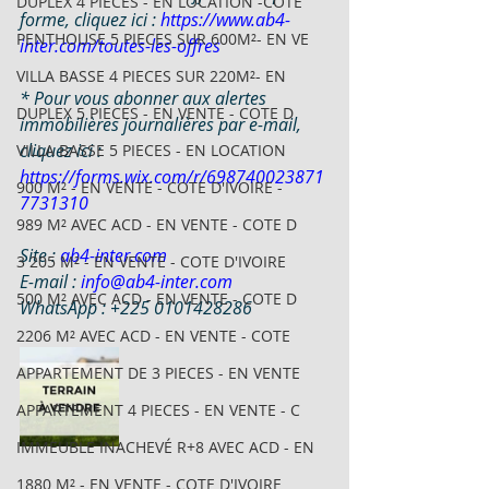
DUPLEX 4 PIECES - EN LOCATION -COTE
forme, cliquez ici : 
https://www.ab4-
PENTHOUSE 5 PIECES SUR 600M²- EN VE
inter.com/toutes-les-offres
VILLA BASSE 4 PIECES SUR 220M²- EN
* Pour vous abonner aux alertes 
DUPLEX 5 PIECES - EN VENTE - COTE D
immobilières journalières par e-mail, 
cliquez ici : 
VILLA BASSE 5 PIECES - EN LOCATION
https://forms.wix.com/r/698740023871
900 M² - EN VENTE - COTE D'IVOIRE -
7731310
989 M² AVEC ACD - EN VENTE - COTE D
Site : 
ab4-inter.com
3 205 M² - EN VENTE - COTE D'IVOIRE
E-mail : 
info@ab4-inter.com
500 M² AVEC ACD - EN VENTE - COTE D
WhatsApp : +225 0101428286
2206 M² AVEC ACD - EN VENTE - COTE
APPARTEMENT DE 3 PIECES - EN VENTE
APPARTEMENT 4 PIECES - EN VENTE - C
IMMEUBLE INACHEVÉ R+8 AVEC ACD - EN
1880 M² - EN VENTE - COTE D'IVOIRE