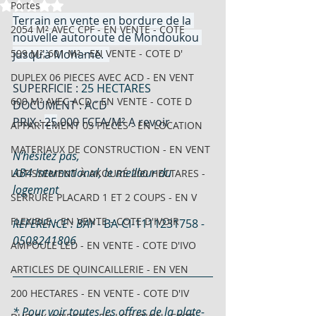
Noté NaN étoiles sur 5.
Portes
Terrain en vente en bordure de la 
2054 M² AVEC CPF - EN VENTE - COTE
nouvelle autoroute de Mondoukou 
599 M², 601 M² - EN VENTE - COTE D'
jusqu'à Mohamé.  
DUPLEX 06 PIECES AVEC ACD - EN VENT
SUPERFICIE : 
25 HECTARES
600 M² AVEC ACD - EN VENTE - COTE D
DOCUMENT : 
ACD
PRIX : 
25
.000 FCFA/M² A revoir
APPARTEMENT 03 PIECES - EN LOCATION
MATERIAUX DE CONSTRUCTION - EN VENT
N’hésitez pas,
AB4 International, le meilleur du 
LOTISSEMENT À AKOURÉ 200 HECTARES -
logement
SERRURE PLACARD 1 ET 2 COUPS - EN V
FLEXIBLE - EN VENTE - COTE D'IVOIR
REFERENCE : BAY - 
BA-CI-1111231758
 - 
0508241806
AMPOULE LED - EN VENTE - COTE D'IVO
ARTICLES DE QUINCAILLERIE - EN VEN
200 HECTARES - EN VENTE - COTE D'IV
* Pour voir toutes les offres de la plate-