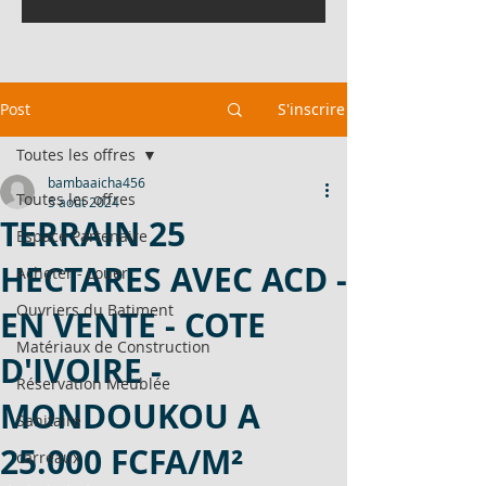
Post
S'inscrire
Toutes les offres
bambaaicha456
Toutes les offres
5 août 2024
TERRAIN 25
Espace Partenaire
HECTARES AVEC ACD -
Acheter - Louer
Ouvriers du Batiment
EN VENTE - COTE
Matériaux de Construction
D'IVOIRE -
Réservation Meublée
MONDOUKOU A
Sanitaire
25.000 FCFA/M²
carreaux