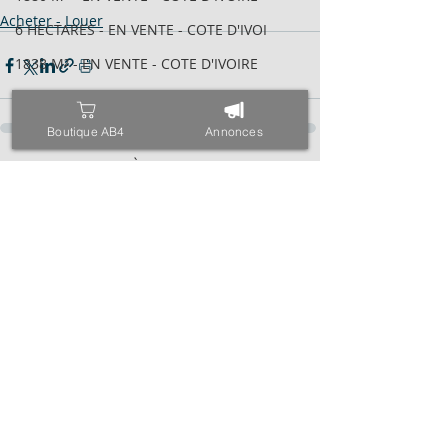
Acheter - Louer
6 HECTARES - EN VENTE - COTE D'IVOI
1838 M² - EN VENTE - COTE D'IVOIRE
600 M² AVEC ACD - EN VENTE - COTE D
2095 M² AVEC ACD - EN VENTE - COTE
Boutique AB4
Annonces
VILLA BASSE 04 PIÈCES - EN VENTE -
Posts récents
Voir tout
6 HECTARES - EN VENTE - COTE D'IVOI
34 HECTARES - EN VENTE - COTE D'IVO
1843M² AVEC CPF - EN VENTE - COTE D
4000 M² AVEC ACD - EN VENTE - COTE
971 M² AVEC ACD - EN VENTE - COTE D
ESPACE - EN VENTE - COTE D'IVOIRE -
TRIPLEX SUR 600 M² - EN VENTE - COT
400 M² AVEC ACD - EN VENTE - COTE D