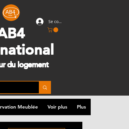
Se connecter
AB4
rnational
eur du logement
rvation Meublée
Voir plus
Plus