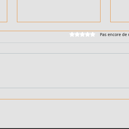
Noté 0 étoile sur 5.
Pas encore de 
DUPLEX 6 PIÈCES - EN
DUPL
VENTE - COTE D'IVOIRE -
VENT
FEH KESSE - 90 000 000
BING
FCFA
FCF