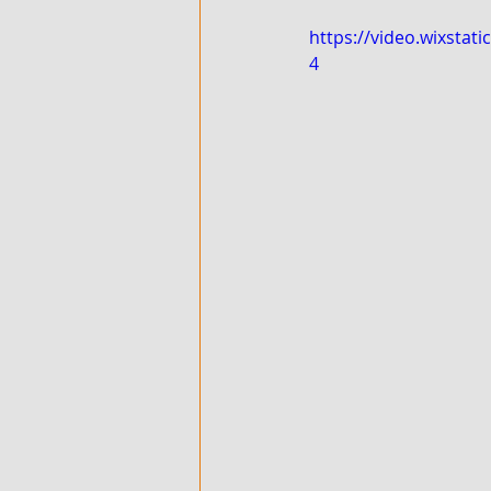
https://video.wixsta
4
500 M² AVEC ACD - EN VENTE - 