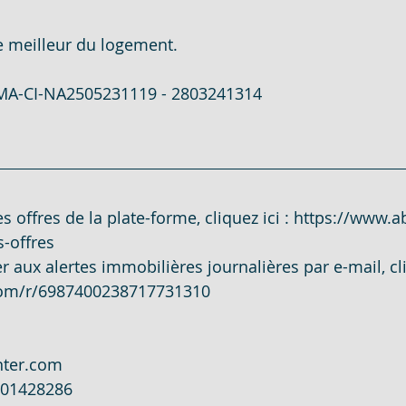
le meilleur du logement.
IVOIR
AMPOULE LED - EN VENTE - COTE D'IVO
 MA-CI-NA2505231119 - 2803241314
EN VEN
200 HECTARES - EN VENTE - COTE D'IV
N -COTE
PENTHOUSE 5 PIECES SUR 600M²- EN VE
s offres de la plate-forme, cliquez ici : 
https://www.a
s-offres
²- EN
DUPLEX 5 PIECES - EN VENTE - COTE D
aux alertes immobilières journalières par e-mail, cliq
.com/r/6987400238717731310
CATION
900 M² - EN VENTE - COTE D'IVOIRE -
nter.com
101428286
COTE D
3 205 M² - EN VENTE - COTE D'IVOIRE