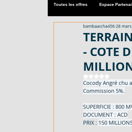
Toutes les offres
Espace Partenai
bambaaicha456
28 mars
Matériaux de Construction
TERRAIN
- COTE 
2054 M² AVEC CPF - EN VENTE -
MILLION
DUPLEX 06 PIECES AVEC ACD - 
Noté NaN étoiles 
Cocody Angré chu ap
Commission 5%.
APPARTEMENT 03 PIECES - EN 
SUPERFICIE : 800 M²
DOCUMENT : ACD
PRIX : 
150 MILLION
LOTISSEMENT À AKOURÉ 200 H