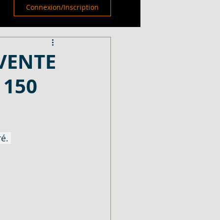
Connexion/Inscription
 VENTE
 150
é. 