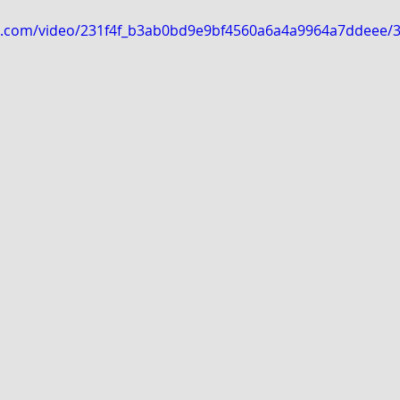
tic.com/video/231f4f_b3ab0bd9e9bf4560a6a4a9964a7ddeee/
COTE D
2206 M² AVEC ACD - EN VENTE - COTE