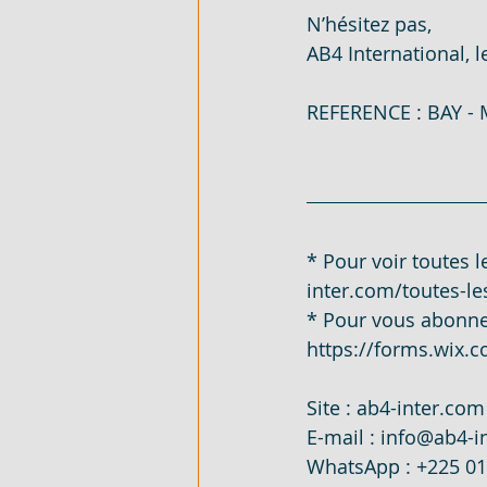
N’hésitez pas,
AB4 International, 
FLEXIBLE - EN VENTE - COTE D'
REFERENCE : BAY -
ARTICLES DE QUINCAILLERIE - 
DUPLEX 4 PIECES - EN LOCATIO
* Pour voir toutes le
inter.com/toutes-le
VILLA BASSE 4 PIECES SUR 220M
* Pour vous abonner 
https://forms.wix
VILLA BASSE 5 PIECES - EN LO
Site : 
ab4-inter.com
E-mail : 
info@ab4-i
WhatsApp : +225 0
989 M² AVEC ACD - EN VENTE - 