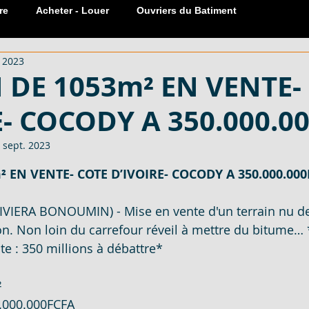
re
Acheter - Louer
Ouvriers du Batiment
. 2023
Réservation Meublée
Sanitaire
carreaux
Portes
 DE 1053m² EN VENTE-
E- COCODY A 350.000.0
 COTE
599 M², 601 M² - EN VENTE - COTE D'
 sept. 2023
sur 5.
 EN VENTE- COTE D’IVOIRE- COCODY A 350.000.00
EN VENT
600 M² AVEC ACD - EN VENTE - COTE D
IVIERA BONOUMIN) - Mise en vente d'un terrain nu d
n. Non loin du carrefour réveil à mettre du bitume… 
LOCATION
MATERIAUX DE CONSTRUCTION - EN VENT
te : 350 millions à débattre* 
 
ECTARES -
SERRURE PLACARD 1 ET 2 COUPS - EN V
.000.000FCFA 