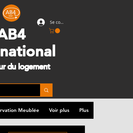
Se connecter
AB4
rnational
eur du logement
rvation Meublée
Voir plus
Plus