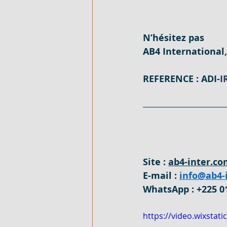
FLEXIBLE - EN VENTE - COTE D'
N’hésitez pas
AB4 International
ARTICLES DE QUINCAILLERIE - 
REFERENCE : ADI-
I
DUPLEX 4 PIECES - EN LOCATIO
VILLA BASSE 4 PIECES SUR 220M
Site : 
ab4-inter.c
E-mail : 
info@ab4-
VILLA BASSE 5 PIECES - EN LO
WhatsApp : +225 0
https://video.wixsta
989 M² AVEC ACD - EN VENTE - 