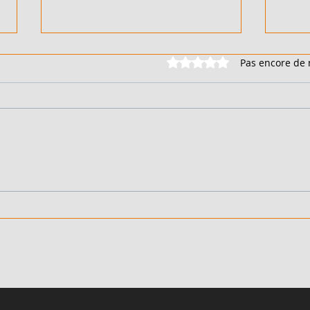
Noté 0 étoile sur 5.
Pas encore de 
DUPLEX 6 PIÈCES - EN
DUPL
VENTE - COTE D'IVOIRE -
VENT
FEH KESSE - 90 000 000
BING
FCFA
FCF