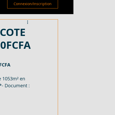
Connexion/Inscription
 COTE
00FCFA
0FCFA
e 1053m² en 
*- Document : 