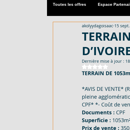
Toutes les offres
Espace Partenai
akolyydagoisaac
15 sept
Matériaux de Construction
TERRAIN
D’IVOIR
2054 M² AVEC CPF - EN VENTE -
Dernière mise à jour :
18
Noté NaN étoiles 
TERRAIN DE 1053m²
DUPLEX 06 PIECES AVEC ACD - 
*AVIS DE VENTE* (R
pleine agglomératio
APPARTEMENT 03 PIECES - EN 
CPF* *- Coût de ven
Documents : 
CPF 
Superficie : 
1053m²
LOTISSEMENT À AKOURÉ 200 H
Prix de vente : 
350