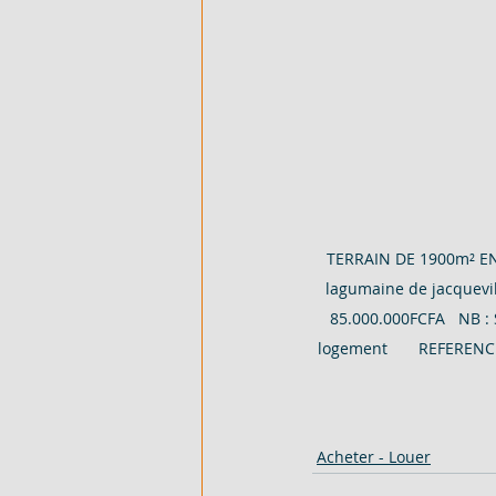
500 M² AVEC ACD - EN VENTE - 
TERRAIN DE 1900m² EN 
lagumaine de jacquevi
85.000.000FCFA   NB : 
logement       REFERENCE
Acheter - Louer