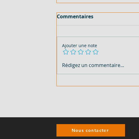
Commentaires
Ajouter une note
5 800 M² AVEC ACD - EN
Rédigez un commentaire...
VENTE - COTE D'IVOIRE -
ABIDJAN - COCODY ABATTA
- 250 000 FCFA/M²
Nous contacter