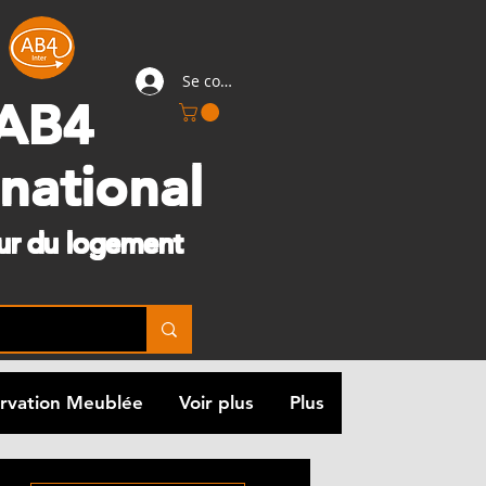
Se connecter
AB4
rnational
eur du logement
rvation Meublée
Voir plus
Plus