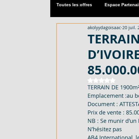
Toutes les offres
Espace Partenai
akolyydagoisaac
20 juil.
Matériaux de Construction
TERRAIN
D’IVOIRE
2054 M² AVEC CPF - EN VENTE -
85.000.
DUPLEX 06 PIECES AVEC ACD - 
Noté NaN étoiles 
TERRAIN DE 1900m² 
Emplacement :au bo
Document : ATTES
APPARTEMENT 03 PIECES - EN 
Prix de vente : 85.
NB : Se munir d'u
N’hésitez pas  
LOTISSEMENT À AKOURÉ 200 H
AB4 International, 