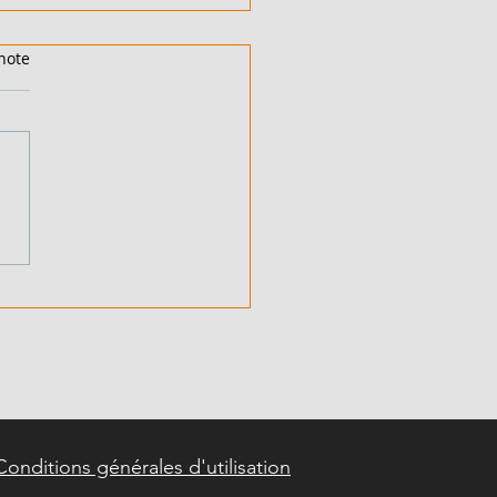
note
EX 6 PIÈCES - EN
E - COTE D'IVOIRE -
ERVILLE - 150 000 000
A
Conditions générales d'utilisation