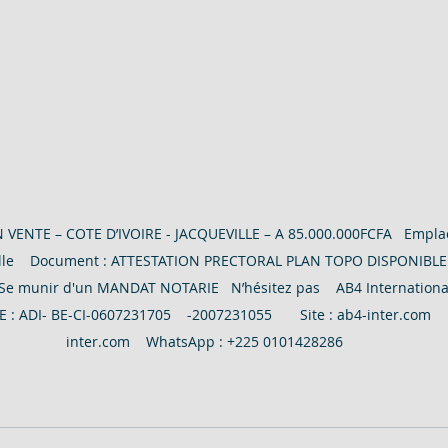
COTE D
2206 M² AVEC ACD - EN VENTE - COTE
VENTE – COTE D’IVOIRE - JACQUEVILLE – A 85.000.000FCFA   Empla
lle    Document : ATTESTATION PRECTORAL PLAN TOPO DISPONIBLE   
Se munir d'un MANDAT NOTARIE   N’hésitez pas    AB4 International
 : ADI- BE-CI-0607231705    -2007231055       Site : ab4-inter.com   
inter.com    WhatsApp : +225 0101428286