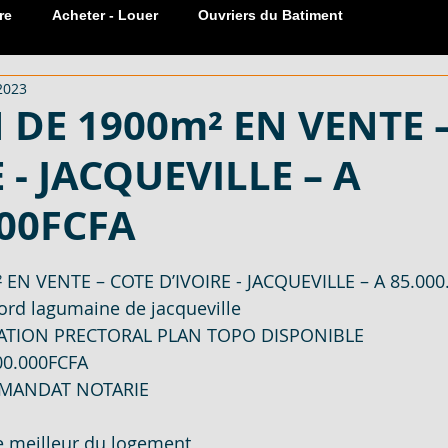
re
Acheter - Louer
Ouvriers du Batiment
 2023
Réservation Meublée
Sanitaire
carreaux
Portes
 DE 1900m² EN VENTE 
 - JACQUEVILLE – A
 COTE
599 M², 601 M² - EN VENTE - COTE D'
000FCFA
EN VENT
600 M² AVEC ACD - EN VENTE - COTE D
sur 5.
EN VENTE – COTE D’IVOIRE - JACQUEVILLE – A 85.000
rd lagumaine de jacqueville  
TATION PRECTORAL PLAN TOPO DISPONIBLE  
LOCATION
MATERIAUX DE CONSTRUCTION - EN VENT
000.000FCFA 
n MANDAT NOTARIE  
ECTARES -
SERRURE PLACARD 1 ET 2 COUPS - EN V
le meilleur du logement  