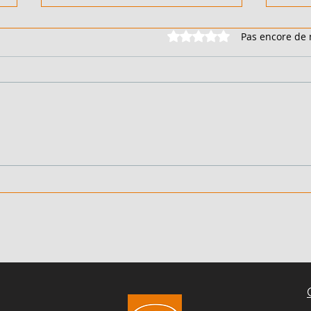
Noté 0 étoile sur 5.
Pas encore de 
DUPLEX 6 PIÈCES - EN
DUPL
VENTE - COTE D'IVOIRE -
VENT
FEH KESSE - 90 000 000
BING
FCFA
FCF