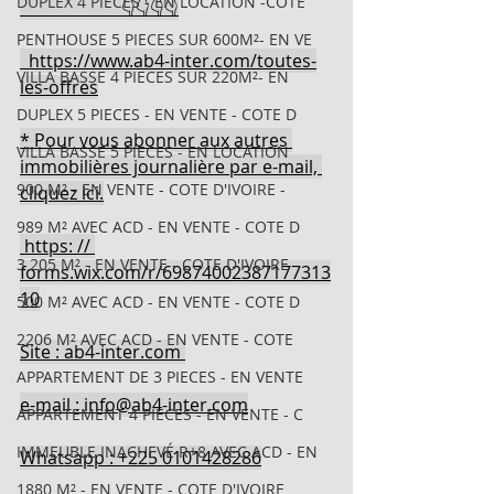
DUPLEX 4 PIECES - EN LOCATION -COTE
                       👇👇👇👇
PENTHOUSE 5 PIECES SUR 600M²- EN VE
https://www.ab4-inter.com/toutes-
VILLA BASSE 4 PIECES SUR 220M²- EN
les-offres
DUPLEX 5 PIECES - EN VENTE - COTE D
* Pour vous abonner aux autres 
VILLA BASSE 5 PIECES - EN LOCATION
immobilières journalière par e-mail, 
900 M² - EN VENTE - COTE D'IVOIRE -
cliquez ici.
989 M² AVEC ACD - EN VENTE - COTE D
 https: // 
3 205 M² - EN VENTE - COTE D'IVOIRE
forms.wix.com/r/69874002387177313
10
500 M² AVEC ACD - EN VENTE - COTE D
2206 M² AVEC ACD - EN VENTE - COTE
Site : ab4-inter.com 
APPARTEMENT DE 3 PIECES - EN VENTE
e-mail : 
info@ab4-inter.com
APPARTEMENT 4 PIECES - EN VENTE - C
IMMEUBLE INACHEVÉ R+8 AVEC ACD - EN
Whatsapp : +225 0101428286
1880 M² - EN VENTE - COTE D'IVOIRE