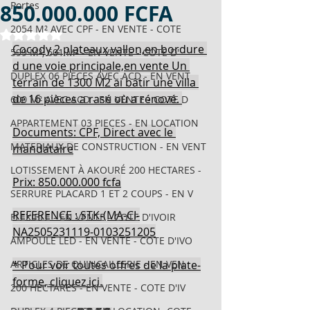
Portes
850.000.000 FCFA
2054 M² AVEC CPF - EN VENTE - COTE
Noté NaN étoiles sur 5.
Cocody 2 plateaux vallon,en bordure 
599 M², 601 M² - EN VENTE - COTE D'
d une voie principale,en vente Un 
DUPLEX 06 PIECES AVEC ACD - EN VENT
terrain de 1300 M2 ai bâtir une villa 
de 16 pièces a rasé où a rénové. 
600 M² AVEC ACD - EN VENTE - COTE D
APPARTEMENT 03 PIECES - EN LOCATION
Documents: CPF, Direct avec le 
MATERIAUX DE CONSTRUCTION - EN VENT
mandataire
LOTISSEMENT À AKOURÉ 200 HECTARES -
Prix: 850.000.000 fcfa
SERRURE PLACARD 1 ET 2 COUPS - EN V
REFERENCE : STK-(MA-CI-
FLEXIBLE - EN VENTE - COTE D'IVOIR
NA2505231119-0103251205
AMPOULE LED - EN VENTE - COTE D'IVO
ARTICLES DE QUINCAILLERIE - EN VEN
* Pour voir toutes offres de la plate-
forme, cliquez ici.
200 HECTARES - EN VENTE - COTE D'IV