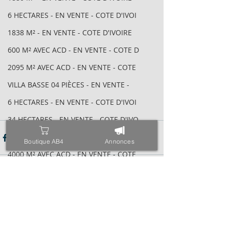
6 HECTARES - EN VENTE - COTE D'IVOI
1838 M² - EN VENTE - COTE D'IVOIRE
600 M² AVEC ACD - EN VENTE - COTE D
2095 M² AVEC ACD - EN VENTE - COTE
VILLA BASSE 04 PIÈCES - EN VENTE -
6 HECTARES - EN VENTE - COTE D'IVOI
34 HECTARES - EN VENTE - COTE D'IVO
1843M² AVEC CPF - EN VENTE - COTE D
Boutique AB4
Annonces
4000 M² AVEC ACD - EN VENTE - COTE
971 M² AVEC ACD - EN VENTE - COTE D
ESPACE - EN VENTE - COTE D'IVOIRE -
Posts récents
Voir tout
TRIPLEX SUR 600 M² - EN VENTE - COT
400 M² AVEC ACD - EN VENTE - COTE D