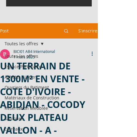
Post
S'inscrire
Toutes les offres
BICI01 AB4 International
Toutes les offres
1 mars 2025
UN TERRAIN DE
Espace Partenaire
1300M² EN VENTE -
Acheter - Louer
Ouvriers du Batiment
COTE D'IVOIRE -
Matériaux de Construction
ABIDJAN - COCODY
Réservation Meublée
DEUX PLATEAU
Sanitaire
VALLON - A -
carreaux