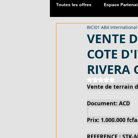
Toutes les offres
Espace Partenai
BICI01 AB4 International
Matériaux de Construction
VENTE D
COTE D'
2054 M² AVEC CPF - EN VENTE -
RIVERA G
DUPLEX 06 PIECES AVEC ACD - 
Noté NaN étoiles 
Vente de terrain d
Document: ACD
APPARTEMENT 03 PIECES - EN 
Prix: 1.000.000 fcf
LOTISSEMENT À AKOURÉ 200 H
REFERENCE : STK-