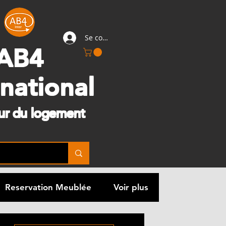
Se connecter
AB4
rnational
eur du logement
Reservation Meublée
Voir plus