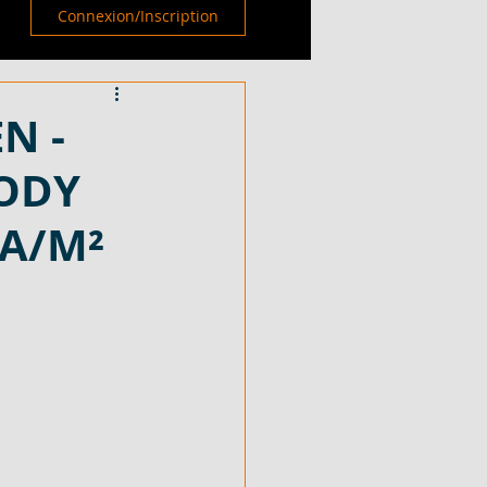
Connexion/Inscription
N -
CODY
FA/M²