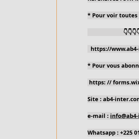
* Pour voir toutes 
FLEXIBLE - EN VENTE - COTE D'
                       👇👇👇
ARTICLES DE QUINCAILLERIE - 
https://www.ab4-
DUPLEX 4 PIECES - EN LOCATIO
* Pour vous abonne
 https: // 
forms.wi
VILLA BASSE 4 PIECES SUR 220M
Site : ab4-inter.co
VILLA BASSE 5 PIECES - EN LO
e-mail : 
info@ab4-
Whatsapp : +225 0
989 M² AVEC ACD - EN VENTE - 