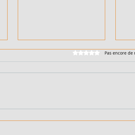
Noté 0 étoile sur 5.
Pas encore de 
500 M² AVEC TF - EN VENTE
2 HE
- COTE D'IVOIRE - ABDJAN -
COTE
RIVIERA PALMERAIE - 130
BASS
000 000 FCFA