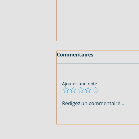
Commentaires
Ajouter une note
150 HECTARES AVEC TF - EN
Rédigez un commentaire...
VENTE - COTE D'IVOIRE -
SASSANDRA - 2 000
FCFA/M²