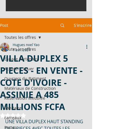
Post
S'inscrire
Toutes les offres
Hugues noel Yao
Toutes les offres
1 avr. 2024
VILLA DUPLEX 5
Espace Partenaire
PIECES - EN VENTE -
Acheter - Louer
Ouvriers du Batiment
COTE D'IVOIRE -
Matériaux de Construction
ASSINIE A 485
Réservation Meublée
MILLIONS FCFA
Sanitaire
Noté NaN étoiles sur 5.
carreaux
UNE VILLA DUPLEX HAUT STANDING 
Portes
DE 5 PIECES AVEC TOUTES LES 