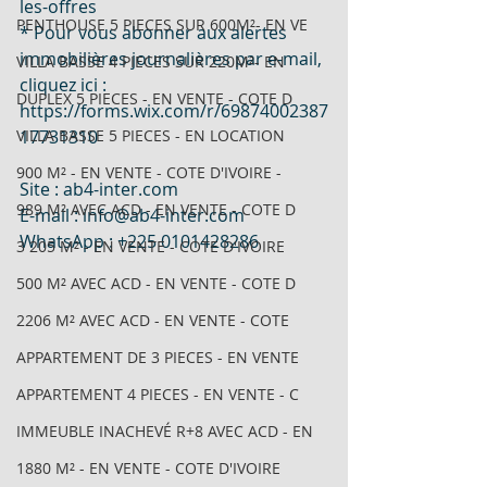
les-offres
PENTHOUSE 5 PIECES SUR 600M²- EN VE
* Pour vous abonner aux alertes 
immobilières journalières par e-mail, 
VILLA BASSE 4 PIECES SUR 220M²- EN
cliquez ici : 
DUPLEX 5 PIECES - EN VENTE - COTE D
https://forms.wix.com/r/69874002387
VILLA BASSE 5 PIECES - EN LOCATION
17731310
900 M² - EN VENTE - COTE D'IVOIRE -
Site : 
ab4-inter.com
989 M² AVEC ACD - EN VENTE - COTE D
E-mail : 
info@ab4-inter.com
WhatsApp : +225 0101428286
3 205 M² - EN VENTE - COTE D'IVOIRE
500 M² AVEC ACD - EN VENTE - COTE D
2206 M² AVEC ACD - EN VENTE - COTE
APPARTEMENT DE 3 PIECES - EN VENTE
APPARTEMENT 4 PIECES - EN VENTE - C
IMMEUBLE INACHEVÉ R+8 AVEC ACD - EN
1880 M² - EN VENTE - COTE D'IVOIRE