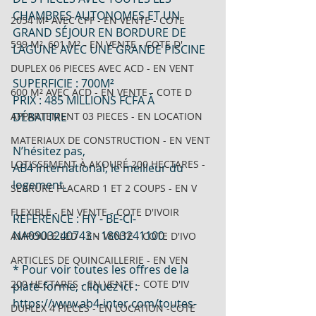
CHAMBRES AUTONOMES ET UN 
2054 M² AVEC CPF - EN VENTE - COTE
GRAND SÉJOUR EN BORDURE DE 
599 M², 601 M² - EN VENTE - COTE D'
LAGUNE AVEC UNE GRANDE PISCINE 
DUPLEX 06 PIECES AVEC ACD - EN VENT
SUPERFICIE : 700M² 
600 M² AVEC ACD - EN VENTE - COTE D
PRIX : 485 MILLIONS FCFA À 
APPARTEMENT 03 PIECES - EN LOCATION
DÉBATTRE 
MATERIAUX DE CONSTRUCTION - EN VENT
N’hésitez pas,
LOTISSEMENT À AKOURÉ 200 HECTARES -
AB4 International, le meilleur du 
logement.
SERRURE PLACARD 1 ET 2 COUPS - EN V
FLEXIBLE - EN VENTE - COTE D'IVOIR
REFERENCE : HY - 
BE-CI-
NA0903240743 - 1803241100
AMPOULE LED - EN VENTE - COTE D'IVO
ARTICLES DE QUINCAILLERIE - EN VEN
* Pour voir toutes les offres de la 
200 HECTARES - EN VENTE - COTE D'IV
plate-forme, cliquez ici : 
https://www.ab4-inter.com/toutes-
DUPLEX 4 PIECES - EN LOCATION -COTE