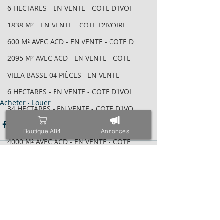
6 HECTARES - EN VENTE - COTE D'IVOI
1838 M² - EN VENTE - COTE D'IVOIRE
600 M² AVEC ACD - EN VENTE - COTE D
2095 M² AVEC ACD - EN VENTE - COTE
VILLA BASSE 04 PIÈCES - EN VENTE -
6 HECTARES - EN VENTE - COTE D'IVOI
Acheter - Louer
34 HECTARES - EN VENTE - COTE D'IVO
1843M² AVEC CPF - EN VENTE - COTE D
Boutique AB4
Annonces
4000 M² AVEC ACD - EN VENTE - COTE
971 M² AVEC ACD - EN VENTE - COTE D
ESPACE - EN VENTE - COTE D'IVOIRE -
Posts récents
Voir tout
TRIPLEX SUR 600 M² - EN VENTE - COT
400 M² AVEC ACD - EN VENTE - COTE D