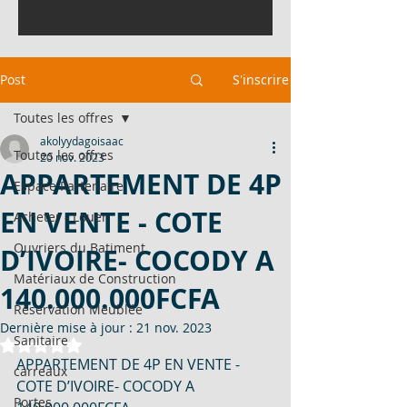
Post
S'inscrire
Toutes les offres
akolyydagoisaac
Toutes les offres
20 nov. 2023
APPARTEMENT DE 4P
Espace Partenaire
EN VENTE - COTE
Acheter - Louer
Ouvriers du Batiment
D’IVOIRE- COCODY A
Matériaux de Construction
140.000.000FCFA
Réservation Meublée
Dernière mise à jour :
21 nov. 2023
Sanitaire
Noté NaN étoiles sur 5.
APPARTEMENT DE 4P EN VENTE - 
carreaux
COTE D’IVOIRE- COCODY A 
Portes