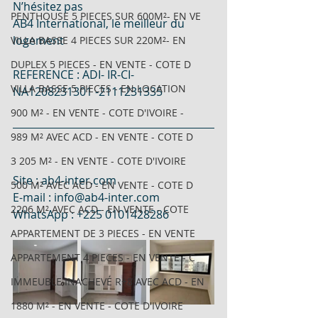
N’hésitez pas  
PENTHOUSE 5 PIECES SUR 600M²- EN VE
AB4 International, le meilleur du 
logement  
VILLA BASSE 4 PIECES SUR 220M²- EN
DUPLEX 5 PIECES - EN VENTE - COTE D
REFERENCE : ADI- IR-CI-
VILLA BASSE 5 PIECES - EN LOCATION
NA1208231301 -2111231335  
900 M² - EN VENTE - COTE D'IVOIRE -
989 M² AVEC ACD - EN VENTE - COTE D
3 205 M² - EN VENTE - COTE D'IVOIRE
Site : ab4-inter.com  
500 M² AVEC ACD - EN VENTE - COTE D
E-mail : info@ab4-inter.com 
2206 M² AVEC ACD - EN VENTE - COTE
WhatsApp : +225 0101428286
APPARTEMENT DE 3 PIECES - EN VENTE
APPARTEMENT 4 PIECES - EN VENTE - C
IMMEUBLE INACHEVÉ R+8 AVEC ACD - EN
1880 M² - EN VENTE - COTE D'IVOIRE