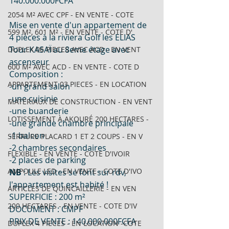
140.000.000FCFA
2054 M² AVEC CPF - EN VENTE - COTE
Mise en vente d'un appartement de 
599 M², 601 M² - EN VENTE - COTE D'
4 pièces à la riviera Golf les ELIAS 
Tour KASAÏ au 8eme étage avec 
DUPLEX 06 PIECES AVEC ACD - EN VENT
ascenseur
600 M² AVEC ACD - EN VENTE - COTE D
Composition :
APPARTEMENT 03 PIECES - EN LOCATION
-un grand salon
-une cuisinie
MATERIAUX DE CONSTRUCTION - EN VENT
-une buanderie
LOTISSEMENT À AKOURÉ 200 HECTARES -
-une grande chambre principale
-1 balcon
SERRURE PLACARD 1 ET 2 COUPS - EN V
-2 chambres secondaires
FLEXIBLE - EN VENTE - COTE D'IVOIR
-2 places de parking
AMPOULE LED - EN VENTE - COTE D'IVO
NB
 : Les visites se font sur rdv, 
l'appartement est habité !
ARTICLES DE QUINCAILLERIE - EN VEN
SUPERFICIE : 200 m²
200 HECTARES - EN VENTE - COTE D'IV
DOCUMENT : CMPF
PRIX DE VENTE : 140.000.000FCFA
DUPLEX 4 PIECES - EN LOCATION -COTE