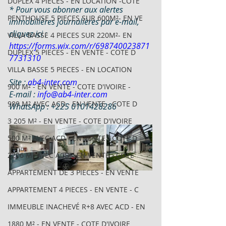
DUPLEX 4 PIECES - EN LOCATION -COTE
* Pour vous abonner aux alertes 
PENTHOUSE 5 PIECES SUR 600M²- EN VE
immobilières journalières par e-mail, 
cliquez ici : 
VILLA BASSE 4 PIECES SUR 220M²- EN
https://forms.wix.com/r/698740023871
DUPLEX 5 PIECES - EN VENTE - COTE D
7731310
VILLA BASSE 5 PIECES - EN LOCATION
Site : 
ab4-inter.com
900 M² - EN VENTE - COTE D'IVOIRE -
E-mail : 
info@ab4-inter.com
989 M² AVEC ACD - EN VENTE - COTE D
WhatsApp : +225 0101428286
3 205 M² - EN VENTE - COTE D'IVOIRE
500 M² AVEC ACD - EN VENTE - COTE D
2206 M² AVEC ACD - EN VENTE - COTE
APPARTEMENT DE 3 PIECES - EN VENTE
APPARTEMENT 4 PIECES - EN VENTE - C
IMMEUBLE INACHEVÉ R+8 AVEC ACD - EN
1880 M² - EN VENTE - COTE D'IVOIRE