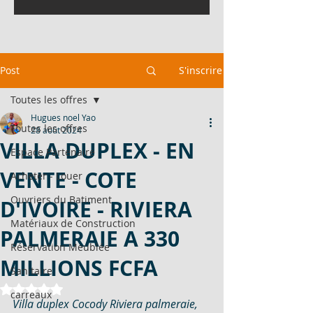
Post
S'inscrire
Toutes les offres
Hugues noel Yao
Toutes les offres
28 août 2024
VILLA DUPLEX - EN
Espace Partenaire
VENTE - COTE
Acheter - Louer
Ouvriers du Batiment
D'IVOIRE - RIVIERA
Matériaux de Construction
PALMERAIE A 330
Réservation Meublée
MILLIONS FCFA
Sanitaire
Noté NaN étoiles sur 5.
carreaux
Villa duplex Cocody Riviera palmeraie, 