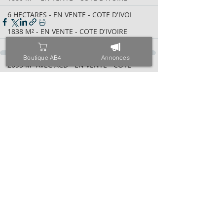
6 HECTARES - EN VENTE - COTE D'IVOI
1838 M² - EN VENTE - COTE D'IVOIRE
600 M² AVEC ACD - EN VENTE - COTE D
Boutique AB4
Annonces
2095 M² AVEC ACD - EN VENTE - COTE
Posts récents
Voir tout
VILLA BASSE 04 PIÈCES - EN VENTE -
6 HECTARES - EN VENTE - COTE D'IVOI
34 HECTARES - EN VENTE - COTE D'IVO
1843M² AVEC CPF - EN VENTE - COTE D
4000 M² AVEC ACD - EN VENTE - COTE
971 M² AVEC ACD - EN VENTE - COTE D
ESPACE - EN VENTE - COTE D'IVOIRE -
TRIPLEX SUR 600 M² - EN VENTE - COT
400 M² AVEC ACD - EN VENTE - COTE D