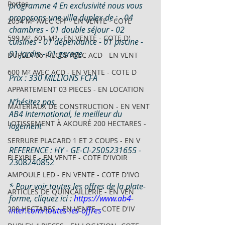
Portes
programme 4 En exclusivité nous vous 
proposons une villa duplex de : - 04 
2054 M² AVEC CPF - EN VENTE - COTE
chambres - ⁠01 double séjour - ⁠02 
599 M², 601 M² - EN VENTE - COTE D'
cuisines - ⁠01 dépendance - ⁠01 piscine - 
⁠01 jardin - ⁠01 garage 
DUPLEX 06 PIECES AVEC ACD - EN VENT
600 M² AVEC ACD - EN VENTE - COTE D
Prix : 330 MILLIONS FCFA
APPARTEMENT 03 PIECES - EN LOCATION
N’hésitez pas,
MATERIAUX DE CONSTRUCTION - EN VENT
AB4 International, le meilleur du 
LOTISSEMENT À AKOURÉ 200 HECTARES -
logement
SERRURE PLACARD 1 ET 2 COUPS - EN V
REFERENCE : HY - 
GE-CI-2505231655 - 
FLEXIBLE - EN VENTE - COTE D'IVOIR
2308240852
AMPOULE LED - EN VENTE - COTE D'IVO
* Pour voir toutes les offres de la plate-
ARTICLES DE QUINCAILLERIE - EN VEN
forme, cliquez ici : 
https://www.ab4-
200 HECTARES - EN VENTE - COTE D'IV
inter.com/toutes-les-offres