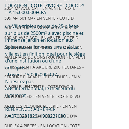
LOCATION - COTE D’IVOIRE - COCODY 
2054 M² AVEC CPF - EN VENTE - COTE
– A 15.000.000FCFA 
599 M², 601 M² - EN VENTE - COTE D'
👉 Villa triplex neuve de 25 pièces 
DUPLEX 06 PIECES AVEC ACD - EN VENT
sur plus de 2500m² à avec piscine et 
600 M² AVEC ACD - EN VENTE - COTE D
immense jardin en location aux 
2plateaux vallon dans une cité. La 
APPARTEMENT 03 PIECES - EN LOCATION
villa est en finition Idéal pour le siège 
MATERIAUX DE CONSTRUCTION - EN VENT
d’une institution ou d’une 
LOTISSEMENT À AKOURÉ 200 HECTARES -
entreprise.  
- Loyer :  15.000.000FCFA  
SERRURE PLACARD 1 ET 2 COUPS - EN V
N’hésitez pas 
FLEXIBLE - EN VENTE - COTE D'IVOIR
AB4 International, le meilleur du 
logement 
AMPOULE LED - EN VENTE - COTE D'IVO
ARTICLES DE QUINCAILLERIE - EN VEN
REFERENCE : AB - ER-CI-
NA0708231829–1908231030 
200 HECTARES - EN VENTE - COTE D'IV
DUPLEX 4 PIECES - EN LOCATION -COTE