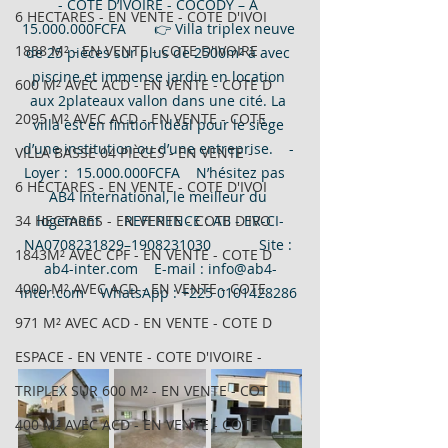
- COTE D’IVOIRE - COCODY – A 
6 HECTARES - EN VENTE - COTE D'IVOI
15.000.000FCFA       👉 Villa triplex neuve 
1838 M² - EN VENTE - COTE D'IVOIRE
de 25 pièces sur plus de 2500m² à avec 
piscine et immense jardin en location 
600 M² AVEC ACD - EN VENTE - COTE D
aux 2plateaux vallon dans une cité. La 
2095 M² AVEC ACD - EN VENTE - COTE
villa est en finition Idéal pour le siège 
d’une institution ou d’une entreprise.    - 
VILLA BASSE 04 PIÈCES - EN VENTE -
Loyer :  15.000.000FCFA    N’hésitez pas   
6 HECTARES - EN VENTE - COTE D'IVOI
AB4 International, le meilleur du 
logement      REFERENCE : AB - ER-CI-
34 HECTARES - EN VENTE - COTE D'IVO
NA0708231829–1908231030            Site : 
1843M² AVEC CPF - EN VENTE - COTE D
ab4-inter.com    E-mail : info@ab4-
4000 M² AVEC ACD - EN VENTE - COTE
inter.com    WhatsApp : +225 0101428286 
971 M² AVEC ACD - EN VENTE - COTE D
ESPACE - EN VENTE - COTE D'IVOIRE -
TRIPLEX SUR 600 M² - EN VENTE - COT
400 M² AVEC ACD - EN VENTE - COTE D