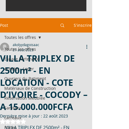
Post
S'inscrire
Toutes les offres
akolyydagoisaac
Toutes les offres
21 août 2023
VILLA TRIPLEX DE
Espace Partenaire
2500m² - EN
Acheter - Louer
Ouvriers du Batiment
LOCATION - COTE
Matériaux de Construction
D’IVOIRE - COCODY –
Réservation Meublée
A 15.000.000FCFA
Sanitaire
Dernière mise à jour :
22 août 2023
carreaux
Noté NaN étoiles sur 5.
VILLA TRIPLEX DE 2500m² - EN 
Portes