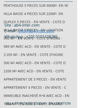
PENTHOUSE 5 PIECES SUR 600M²- EN VE
VILLA BASSE 4 PIECES SUR 220M²- EN
DUPLEX 5 PIECES - EN VENTE - COTE D
Site : 
ab4-inter.com
VILLA BASSE 5 PIECES - EN LOCATION
E-mail : 
info@ab4-inter.com
WhatsApp : +225 0101428286 
900 M² - EN VENTE - COTE D'IVOIRE -
989 M² AVEC ACD - EN VENTE - COTE D
3 205 M² - EN VENTE - COTE D'IVOIRE
500 M² AVEC ACD - EN VENTE - COTE D
2206 M² AVEC ACD - EN VENTE - COTE
APPARTEMENT DE 3 PIECES - EN VENTE
APPARTEMENT 4 PIECES - EN VENTE - C
IMMEUBLE INACHEVÉ R+8 AVEC ACD - EN
VILLA TRIPLEX DE 2500m² - EN LOCATION 
1880 M² - EN VENTE - COTE D'IVOIRE