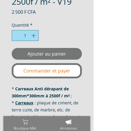
2500f / m² - V19
Prix
2 500 F CFA
Quantité
*
Ajouter au panier
Commander et payer
*
Carreaux Anti dérapant de
300mm*300mm à 2500f / m²
;
*
Carreaux
: plaque de ciment, de
terre cuite, de marbre, etc. de
forme régulière, quadrangulaire et
le plus souvent carrée, que l'on
Boutique AB4
Annonces
assemble avec d'autres pour