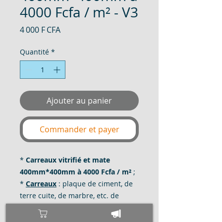
4000 Fcfa / m² - V3
Prix
4 000 F CFA
Quantité
*
Ajouter au panier
Commander et payer
*
Carreaux vitrifié et mate
400mm*400mm à 4000 Fcfa / m²
;
*
Carreaux
: plaque de ciment, de
terre cuite, de marbre, etc. de
forme régulière, quadrangulaire et
le plus souvent carrée, que l'on