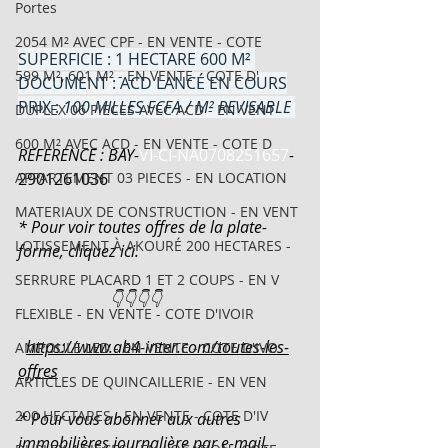
Portes
2054 M² AVEC CPF - EN VENTE - COTE
SUPERFICIE : 1 HECTARE 600 M² 
599 M², 601 M² - EN VENTE - COTE D'
DOCUMENT : ACD LANCÉ EN COURS
PRIX : 
100 MILLES FCFA / M² REVISABLE
DUPLEX 06 PIECES AVEC ACD - EN VENT
600 M² AVEC ACD - EN VENTE - COTE D
REFERENCE : BAY-
VI-CI-NA0708251657
-
APPARTEMENT 03 PIECES - EN LOCATION
2901261036
MATERIAUX DE CONSTRUCTION - EN VENT
* Pour voir toutes offres de la plate-
LOTISSEMENT À AKOURÉ 200 HECTARES -
forme, cliquez ici.
SERRURE PLACARD 1 ET 2 COUPS - EN V
                       👇👇👇👇
FLEXIBLE - EN VENTE - COTE D'IVOIR
https://www.ab4-inter.com/toutes-les-
AMPOULE LED - EN VENTE - COTE D'IVO
offres
ARTICLES DE QUINCAILLERIE - EN VEN
200 HECTARES - EN VENTE - COTE D'IV
* Pour vous abonner aux autres 
immobilières journalière par e-mail, 