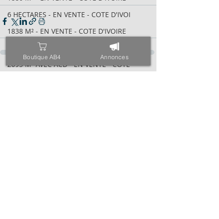
6 HECTARES - EN VENTE - COTE D'IVOI
1838 M² - EN VENTE - COTE D'IVOIRE
600 M² AVEC ACD - EN VENTE - COTE D
Boutique AB4
Annonces
2095 M² AVEC ACD - EN VENTE - COTE
Posts récents
Voir tout
VILLA BASSE 04 PIÈCES - EN VENTE -
6 HECTARES - EN VENTE - COTE D'IVOI
34 HECTARES - EN VENTE - COTE D'IVO
1843M² AVEC CPF - EN VENTE - COTE D
4000 M² AVEC ACD - EN VENTE - COTE
971 M² AVEC ACD - EN VENTE - COTE D
ESPACE - EN VENTE - COTE D'IVOIRE -
TRIPLEX SUR 600 M² - EN VENTE - COT
400 M² AVEC ACD - EN VENTE - COTE D