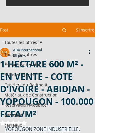
Post
S'inscrire
Toutes les offres
AB4 International
Toutes les offres
29 janv.
1 HECTARE 600 M² -
Espace Partenaire
EN VENTE - COTE
Acheter - Louer
Ouvriers du Batiment
D'IVOIRE - ABIDJAN -
Matériaux de Construction
YOPOUGON - 100.000
Réservation Meublée
FCFA/M²
Sanitaire
Noté NaN étoiles sur 5.
carreaux
YOPOUGON ZONE INDUSTRIELLE.