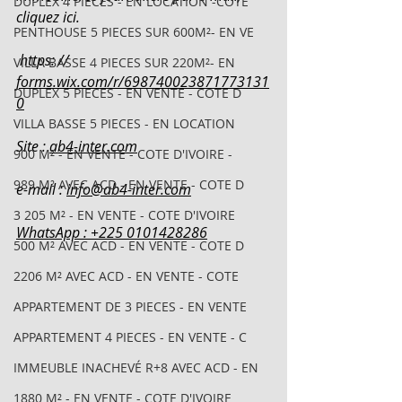
DUPLEX 4 PIECES - EN LOCATION -COTE
cliquez ici.
PENTHOUSE 5 PIECES SUR 600M²- EN VE
 https: // 
VILLA BASSE 4 PIECES SUR 220M²- EN
forms.wix.com/r/698740023871773131
DUPLEX 5 PIECES - EN VENTE - COTE D
0
VILLA BASSE 5 PIECES - EN LOCATION
Site : 
ab4-inter.com
900 M² - EN VENTE - COTE D'IVOIRE -
989 M² AVEC ACD - EN VENTE - COTE D
e-mail : 
info@ab4-inter.com
3 205 M² - EN VENTE - COTE D'IVOIRE
WhatsApp : +225 0101428286
500 M² AVEC ACD - EN VENTE - COTE D
2206 M² AVEC ACD - EN VENTE - COTE
APPARTEMENT DE 3 PIECES - EN VENTE
APPARTEMENT 4 PIECES - EN VENTE - C
IMMEUBLE INACHEVÉ R+8 AVEC ACD - EN
1880 M² - EN VENTE - COTE D'IVOIRE