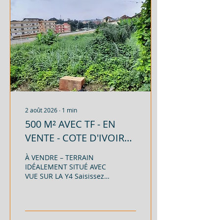
Document : Titre Foncier
(TF) Prix de vente : 2 000
FCFA/m² REFERENCE :
BAY-AR-CI-
NA2707261026-
0208261906 * Pour voir
toutes offres de la plate-
forme, cliquez ici. 👇👇👇👇
...
2 août 2026
∙
1
min
500 M² AVEC TF - EN
VENTE - COTE D'IVOIRE -
ABDJAN - RIVIERA
À VENDRE – TERRAIN
PALMERAIE - 130 000
IDÉALEMENT SITUÉ AVEC
VUE SUR LA Y4 Saisissez
000 FCFA
cette opportunité
d'acquérir un terrain
idéalement situé à
Cocody Riviera Palmeraie,