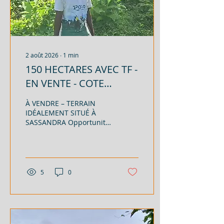
2 août 2026
∙
1
min
150 HECTARES AVEC TF -
EN VENTE - COTE
D'IVOIRE - SASSANDRA -
À VENDRE – TERRAIN
2 000 FCFA/M²
IDÉALEMENT SITUÉ À
SASSANDRA Opportunité
d'investissement
exceptionnelle avec un
vaste terrain idéalement
situé à Sassandra, offrant
un fort potentiel pour
5
0
des projets agricoles,
industriels, touristiques
ou immobiliers.
Caractéristiques :
Superficie : 150 hectares