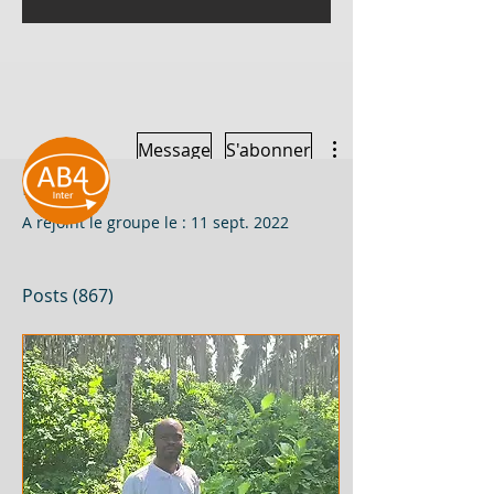
Plus d'actions
Message
S'abonner
Profil
A rejoint le groupe le : 11 sept. 2022
AB4 International
Posts
(867)