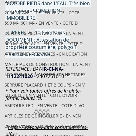
Portes
MOTOBE PIEDS dans L'EAU. Très bien 
placé pour PROMOTION 
2054 M² AVEC CPF - EN VENTE - COTE
IMMOBILIÈRE.
599 M², 601 M² - EN VENTE - COTE D'
SUPERFICIE : 
100 Hectares
DUPLEX 06 PIECES AVEC ACD - EN VENT
DOCUMENT : Attestation de 
600 M² AVEC ACD - EN VENTE - COTE D
propriété coutumière, polygo T
APPARTEMENT 03 PIECES - EN LOCATION
PRIX : 3000 FCFA/M²
MATERIAUX DE CONSTRUCTION - EN VENT
REFERENCE : BAY-
IR-CI-NA-
LOTISSEMENT À AKOURÉ 200 HECTARES -
1112241020
- 
2407251010
SERRURE PLACARD 1 ET 2 COUPS - EN V
* Pour voir toutes offres de la plate-
FLEXIBLE - EN VENTE - COTE D'IVOIR
forme, cliquez ici.
AMPOULE LED - EN VENTE - COTE D'IVO
                       👇👇👇👇
ARTICLES DE QUINCAILLERIE - EN VEN
200 HECTARES - EN VENTE - COTE D'IV
https://www.ab4-inter.com/toutes-les-
offres