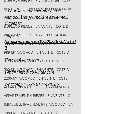
DUPLEX 4 PIECES - EN LOCATION -COTE
PENTHOUSE 5 PIECES SUR 600M²- EN VE
* Pour vous abonner aux autres 
immobilières journalière par e-mail, 
VILLA BASSE 4 PIECES SUR 220M²- EN
cliquez ici.
DUPLEX 5 PIECES - EN VENTE - COTE D
VILLA BASSE 5 PIECES - EN LOCATION
 https: // 
forms.wix.com/r/698740023871773131
900 M² - EN VENTE - COTE D'IVOIRE -
0
989 M² AVEC ACD - EN VENTE - COTE D
Site : 
ab4-inter.com
3 205 M² - EN VENTE - COTE D'IVOIRE
500 M² AVEC ACD - EN VENTE - COTE D
e-mail : 
info@ab4-inter.com
2206 M² AVEC ACD - EN VENTE - COTE
WhatsApp : +225 0101428286
APPARTEMENT DE 3 PIECES - EN VENTE
APPARTEMENT 4 PIECES - EN VENTE - C
IMMEUBLE INACHEVÉ R+8 AVEC ACD - EN
1880 M² - EN VENTE - COTE D'IVOIRE