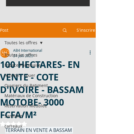
Post
S'inscrire
Toutes les offres
AB4 International
Toutes les offres
24 juil. 2025
100 HECTARES- EN
Espace Partenaire
VENTE - COTE
Acheter - Louer
Ouvriers du Batiment
D'IVOIRE - BASSAM
Matériaux de Construction
MOTOBE- 3000
Réservation Meublée
FCFA/M²
Sanitaire
Noté NaN étoiles sur 5.
carreaux
TERRAIN EN VENTE A BASSAM 