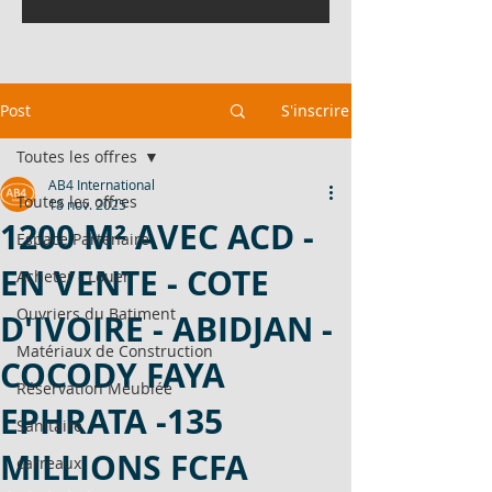
Post
S'inscrire
Toutes les offres
AB4 International
Toutes les offres
18 nov. 2025
1200 M² AVEC ACD -
Espace Partenaire
EN VENTE - COTE
Acheter - Louer
Ouvriers du Batiment
D'IVOIRE - ABIDJAN -
Matériaux de Construction
COCODY FAYA
Réservation Meublée
EPHRATA -135
Sanitaire
MILLIONS FCFA
carreaux