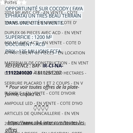
Noté NaN étoiles sur 5.
Portes
OPPORTUNITÉ SUR COCODY ( FAYA 
2054 M² AVEC CPF - EN VENTE - COTE
EPHRATA) UN TRÈS BEAU TERRAIN 
599 M², 601 M² - EN VENTE - COTE D'
DANS UNE CITÉ EN VENTE.
DUPLEX 06 PIECES AVEC ACD - EN VENT
SUPERFICIE : 1200 M² 
600 M² AVEC ACD - EN VENTE - COTE D
DOCUMENT : ACD 
PRIX : 135 MILLIONS FCFA
APPARTEMENT 03 PIECES - EN LOCATION
MATERIAUX DE CONSTRUCTION - EN VENT
REFERENCE : BAY- 
IR-CI-NA-
1112241020 
-
1811251207
LOTISSEMENT À AKOURÉ 200 HECTARES -
SERRURE PLACARD 1 ET 2 COUPS - EN V
* Pour voir toutes offres de la plate-
FLEXIBLE - EN VENTE - COTE D'IVOIR
forme, cliquez ici.
AMPOULE LED - EN VENTE - COTE D'IVO
                       👇👇👇👇
ARTICLES DE QUINCAILLERIE - EN VEN
https://www.ab4-inter.com/toutes-les-
200 HECTARES - EN VENTE - COTE D'IV
offres