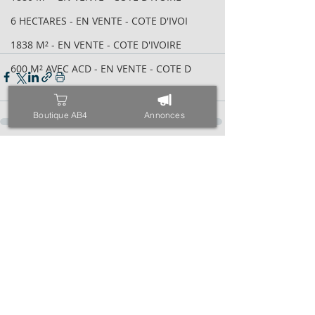
6 HECTARES - EN VENTE - COTE D'IVOI
1838 M² - EN VENTE - COTE D'IVOIRE
600 M² AVEC ACD - EN VENTE - COTE D
2095 M² AVEC ACD - EN VENTE - COTE
Boutique AB4
Annonces
VILLA BASSE 04 PIÈCES - EN VENTE -
6 HECTARES - EN VENTE - COTE D'IVOI
Posts récents
Voir tout
34 HECTARES - EN VENTE - COTE D'IVO
1843M² AVEC CPF - EN VENTE - COTE D
4000 M² AVEC ACD - EN VENTE - COTE
971 M² AVEC ACD - EN VENTE - COTE D
ESPACE - EN VENTE - COTE D'IVOIRE -
TRIPLEX SUR 600 M² - EN VENTE - COT
400 M² AVEC ACD - EN VENTE - COTE D