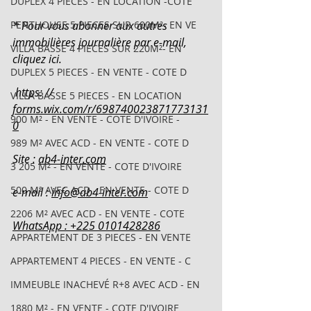
DUPLEX 4 PIECES - EN LOCATION -COTE
PENTHOUSE 5 PIECES SUR 600M²- EN VE
* Pour vous abonner aux autres 
immobilières journalière par e-mail, 
VILLA BASSE 4 PIECES SUR 220M²- EN
cliquez ici.
DUPLEX 5 PIECES - EN VENTE - COTE D
 https: // 
VILLA BASSE 5 PIECES - EN LOCATION
forms.wix.com/r/698740023871773131
900 M² - EN VENTE - COTE D'IVOIRE -
0
989 M² AVEC ACD - EN VENTE - COTE D
Site : 
ab4-inter.com
3 205 M² - EN VENTE - COTE D'IVOIRE
500 M² AVEC ACD - EN VENTE - COTE D
e-mail : 
info@ab4-inter.com
2206 M² AVEC ACD - EN VENTE - COTE
WhatsApp : +225 0101428286
APPARTEMENT DE 3 PIECES - EN VENTE
APPARTEMENT 4 PIECES - EN VENTE - C
IMMEUBLE INACHEVÉ R+8 AVEC ACD - EN
1880 M² - EN VENTE - COTE D'IVOIRE