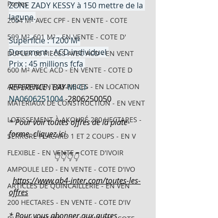
Portes
ZONE ZADY KESSY à 150 mettre de la 
lagune.
2054 M² AVEC CPF - EN VENTE - COTE
599 M², 601 M² - EN VENTE - COTE D'
Superficie : 1200 M²
Document : ACD individuel 
DUPLEX 06 PIECES AVEC ACD - EN VENT
Prix : 45 millions fcfa 
600 M² AVEC ACD - EN VENTE - COTE D
APPARTEMENT 03 PIECES - EN LOCATION
REFERENCE : BAY-
MI-CI-
NA0606251004
-
2806250050
MATERIAUX DE CONSTRUCTION - EN VENT
LOTISSEMENT À AKOURÉ 200 HECTARES -
* Pour voir toutes offres de la plate-
forme, cliquez ici.
SERRURE PLACARD 1 ET 2 COUPS - EN V
FLEXIBLE - EN VENTE - COTE D'IVOIR
                       👇👇👇👇
AMPOULE LED - EN VENTE - COTE D'IVO
https://www.ab4-inter.com/toutes-les-
ARTICLES DE QUINCAILLERIE - EN VEN
offres
200 HECTARES - EN VENTE - COTE D'IV
* Pour vous abonner aux autres 