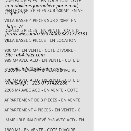
DUPLEX 4 PIECES - EN LOCATION -COTE
immobilières journalière par e-mail, 
PENTHOUSE 5 PIECES SUR 600M²- EN VE
cliquez ici.
VILLA BASSE 4 PIECES SUR 220M²- EN
 https: // 
DUPLEX 5 PIECES - EN VENTE - COTE D
forms.wix.com/r/698740023871773131
VILLA BASSE 5 PIECES - EN LOCATION
0
900 M² - EN VENTE - COTE D'IVOIRE -
Site : 
ab4-inter.com
989 M² AVEC ACD - EN VENTE - COTE D
e-mail : 
info@ab4-inter.com
3 205 M² - EN VENTE - COTE D'IVOIRE
500 M² AVEC ACD - EN VENTE - COTE D
WhatsApp : +225 0101428286
2206 M² AVEC ACD - EN VENTE - COTE
APPARTEMENT DE 3 PIECES - EN VENTE
APPARTEMENT 4 PIECES - EN VENTE - C
IMMEUBLE INACHEVÉ R+8 AVEC ACD - EN
1880 M² - EN VENTE - COTE D'IVOIRE