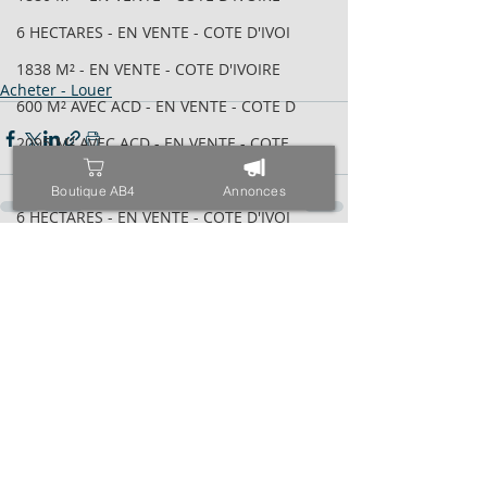
6 HECTARES - EN VENTE - COTE D'IVOI
1838 M² - EN VENTE - COTE D'IVOIRE
Acheter - Louer
600 M² AVEC ACD - EN VENTE - COTE D
2095 M² AVEC ACD - EN VENTE - COTE
VILLA BASSE 04 PIÈCES - EN VENTE -
Boutique AB4
Annonces
6 HECTARES - EN VENTE - COTE D'IVOI
34 HECTARES - EN VENTE - COTE D'IVO
Posts récents
Voir tout
1843M² AVEC CPF - EN VENTE - COTE D
4000 M² AVEC ACD - EN VENTE - COTE
971 M² AVEC ACD - EN VENTE - COTE D
ESPACE - EN VENTE - COTE D'IVOIRE -
TRIPLEX SUR 600 M² - EN VENTE - COT
400 M² AVEC ACD - EN VENTE - COTE D