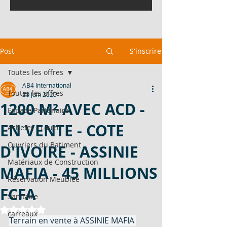
Post
S'inscrire
Toutes les offres
AB4 International
Toutes les offres
28 juin 2025
1200 M² AVEC ACD -
Espace Partenaire
EN VENTE - COTE
Acheter - Louer
Ouvriers du Batiment
D'IVOIRE - ASSINIE
Matériaux de Construction
MAFIA - 45 MILLIONS
Réservation Meublée
FCFA
Sanitaire
Noté NaN étoiles sur 5.
carreaux
Terrain en vente à ASSINIE MAFIA 