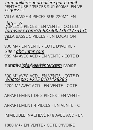
immobilières journalière par e-mail, 
PENTHOUSE 5 PIECES SUR 600M²- EN VE
cliquez ici.
VILLA BASSE 4 PIECES SUR 220M²- EN
 https: // 
DUPLEX 5 PIECES - EN VENTE - COTE D
forms.wix.com/r/698740023871773131
VILLA BASSE 5 PIECES - EN LOCATION
0
900 M² - EN VENTE - COTE D'IVOIRE -
Site : 
ab4-inter.com
989 M² AVEC ACD - EN VENTE - COTE D
e-mail : 
info@ab4-inter.com
3 205 M² - EN VENTE - COTE D'IVOIRE
500 M² AVEC ACD - EN VENTE - COTE D
WhatsApp : +225 0101428286
2206 M² AVEC ACD - EN VENTE - COTE
APPARTEMENT DE 3 PIECES - EN VENTE
APPARTEMENT 4 PIECES - EN VENTE - C
IMMEUBLE INACHEVÉ R+8 AVEC ACD - EN
1880 M² - EN VENTE - COTE D'IVOIRE