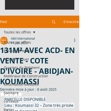
Post
S'inscrire
Toutes les offres
AB4 International
Toutes les offres
17 juil. 2025
131M² AVEC ACD- EN
Espace Partenaire
VENTE - COTE
Acheter - Louer
Ouvriers du Batiment
D'IVOIRE - ABIDJAN-
Matériaux de Construction
KOUMASSI
Réservation Meublée
Dernière mise à jour :
8 août 2025
Sanitaire
Noté NaN étoiles sur 5.
PARCELLE DISPONIBLE
carreaux
Lieu : Koumassi 32 – Zone très prisée 
Portes