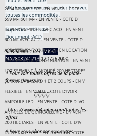
! Eau et électricité 
OK. Environnement résidentiel avec 
2054 M² AVEC CPF - EN VENTE - COTE
toutes les commodités .
599 M², 601 M² - EN VENTE - COTE D'
Superficie : 131 m² 
DUPLEX 06 PIECES AVEC ACD - EN VENT
Document :ACD 
600 M² AVEC ACD - EN VENTE - COTE D
APPARTEMENT 03 PIECES - EN LOCATION
REFERENCE : BAY-
MK-CI-
NA2808241213
-
1707252000
MATERIAUX DE CONSTRUCTION - EN VENT
LOTISSEMENT À AKOURÉ 200 HECTARES -
* Pour voir toutes offres de la plate-
forme, cliquez ici.
SERRURE PLACARD 1 ET 2 COUPS - EN V
FLEXIBLE - EN VENTE - COTE D'IVOIR
                       👇👇👇👇
AMPOULE LED - EN VENTE - COTE D'IVO
https://www.ab4-inter.com/toutes-les-
ARTICLES DE QUINCAILLERIE - EN VEN
offres
200 HECTARES - EN VENTE - COTE D'IV
* Pour vous abonner aux autres 
DUPLEX 4 PIECES - EN LOCATION -COTE