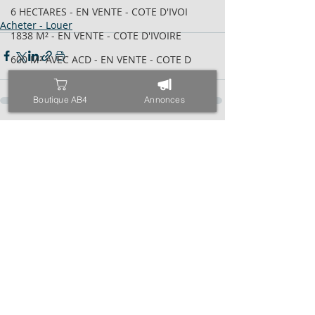
6 HECTARES - EN VENTE - COTE D'IVOI
Acheter - Louer
1838 M² - EN VENTE - COTE D'IVOIRE
600 M² AVEC ACD - EN VENTE - COTE D
2095 M² AVEC ACD - EN VENTE - COTE
Boutique AB4
Annonces
VILLA BASSE 04 PIÈCES - EN VENTE -
6 HECTARES - EN VENTE - COTE D'IVOI
Posts récents
Voir tout
34 HECTARES - EN VENTE - COTE D'IVO
1843M² AVEC CPF - EN VENTE - COTE D
4000 M² AVEC ACD - EN VENTE - COTE
971 M² AVEC ACD - EN VENTE - COTE D
ESPACE - EN VENTE - COTE D'IVOIRE -
TRIPLEX SUR 600 M² - EN VENTE - COT
400 M² AVEC ACD - EN VENTE - COTE D