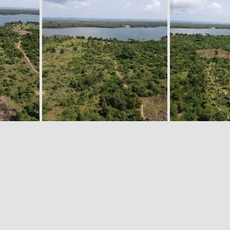
COTE D
2206 M² AVEC ACD - EN VENTE - COTE