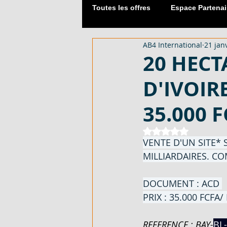
Toutes les offres
Espace Partenai
AB4 International
21 janv
Matériaux de Construction
20 HECT
D'IVOIRE
2054 M² AVEC CPF - EN VENTE -
35.000 
DUPLEX 06 PIECES AVEC ACD - 
Noté NaN étoiles 
VENTE D'UN SITE* S
MILLIARDAIRES. COM
APPARTEMENT 03 PIECES - EN 
DOCUMENT : ACD 
PRIX : 35.000 FCFA/ 
LOTISSEMENT À AKOURÉ 200 H
REFERENCE : BAY-
BL