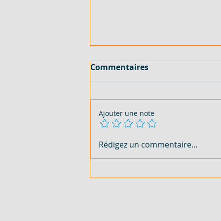
Commentaires
Ajouter une note
150 HECTARES AVEC TF - EN
Rédigez un commentaire...
VENTE - COTE D'IVOIRE -
SASSANDRA - 2 000
FCFA/M²