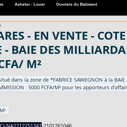
re
Acheter - Louer
Ouvriers du Batiment
.
Réservation Meublée
Sanitaire
carreaux
Portes
ARES - EN VENTE - COTE
 - BAIE DES MILLIARDAI
 COTE
599 M², 601 M² - EN VENTE - COTE D'
FCFA/ M²
EN VENT
600 M² AVEC ACD - EN VENTE - COTE D
sur 5.
itué dans la zone de *FABRICE SAWEGNON à la BAIE 
MISSION : 5000 FCFA/M² pour les apporteurs d'affair
LOCATION
MATERIAUX DE CONSTRUCTION - EN VENT
M²  
ECTARES -
SERRURE PLACARD 1 ET 2 COUPS - EN V
-CI-NA2212251341
-
2101261046