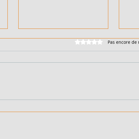
Noté 0 étoile sur 5.
Pas encore de 
500 M² AVEC TF - EN VENTE
2 HE
- COTE D'IVOIRE - ABDJAN -
COTE
RIVIERA PALMERAIE - 130
BASS
000 000 FCFA