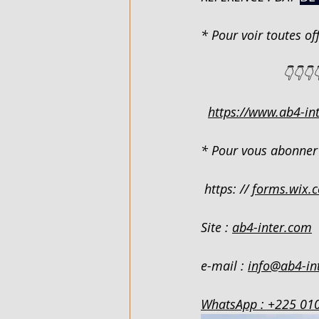
* Pour voir toutes off
FLEXIBLE - EN VENTE - COTE D'
                       👇👇👇
ARTICLES DE QUINCAILLERIE - 
https://www.ab4-int
DUPLEX 4 PIECES - EN LOCATIO
* Pour vous abonner 
 https: // 
forms.wix.
VILLA BASSE 4 PIECES SUR 220M
Site : 
ab4-inter.com
VILLA BASSE 5 PIECES - EN LO
e-mail : 
info@ab4-in
WhatsApp : +225 01
989 M² AVEC ACD - EN VENTE - 