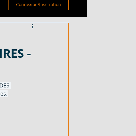
Connexion/Inscription
RES -
DES 
es.