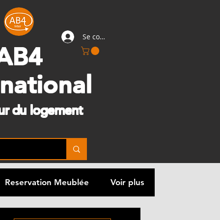
Se connecter
AB4
rnational
eur du logement
Reservation Meublée
Voir plus