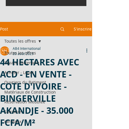
Post
S'inscrire
Toutes les offres
AB4 International
Toutes les offres
20 août 2025
44 HECTARES AVEC
Espace Partenaire
ACD - EN VENTE -
Acheter - Louer
Ouvriers du Batiment
COTE D'IVOIRE -
Matériaux de Construction
BINGERVILLE
Réservation Meublée
AKANDJE - 35.000
Sanitaire
FCFA/M²
carreaux