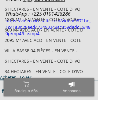
6 HECTARES - EN VENTE - COTE D'IVOI
WhatsApp : +225 0101428286
1838 M² - EN VENTE - COTE D'IVOIRE
https://video.wixstatic.com/video/9871bc_
1c41a8d28eed473493349ac459dadc36/48
600 M² AVEC ACD - EN VENTE - COTE D
0p/mp4/file.mp4
2095 M² AVEC ACD - EN VENTE - COTE
VILLA BASSE 04 PIÈCES - EN VENTE -
6 HECTARES - EN VENTE - COTE D'IVOI
34 HECTARES - EN VENTE - COTE D'IVO
Acheter - Louer
1843M² AVEC CPF - EN VENTE - COTE D
Boutique AB4
Annonces
4000 M² AVEC ACD - EN VENTE - COTE
971 M² AVEC ACD - EN VENTE - COTE D
ESPACE - EN VENTE - COTE D'IVOIRE -
TRIPLEX SUR 600 M² - EN VENTE - COT
Posts récents
Voir tout
400 M² AVEC ACD - EN VENTE - COTE D