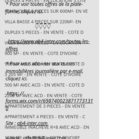
DUPLEX 4 PIECES - EN LOCATION -COTE
* Pour voir toutes offres de la plate-
PENTHOUSE 5 PIECES SUR 600M²- EN VE
forme, cliquez ici.
VILLA BASSE 4 PIECES SUR 220M²- EN
                       👇👇👇👇
DUPLEX 5 PIECES - EN VENTE - COTE D
https://www.ab4-inter.com/toutes-les-
VILLA BASSE 5 PIECES - EN LOCATION
offres
900 M² - EN VENTE - COTE D'IVOIRE -
* Pour vous abonner aux autres 
989 M² AVEC ACD - EN VENTE - COTE D
immobilières journalière par e-mail, 
3 205 M² - EN VENTE - COTE D'IVOIRE
cliquez ici.
500 M² AVEC ACD - EN VENTE - COTE D
 https: // 
2206 M² AVEC ACD - EN VENTE - COTE
forms.wix.com/r/698740023871773131
APPARTEMENT DE 3 PIECES - EN VENTE
0
APPARTEMENT 4 PIECES - EN VENTE - C
Site : 
ab4-inter.com
IMMEUBLE INACHEVÉ R+8 AVEC ACD - EN
1880 M² - EN VENTE - COTE D'IVOIRE
e-mail : 
info@ab4-inter.com