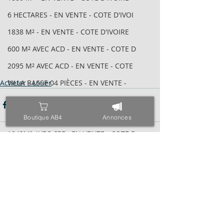
6 HECTARES - EN VENTE - COTE D'IVOI
1838 M² - EN VENTE - COTE D'IVOIRE
600 M² AVEC ACD - EN VENTE - COTE D
2095 M² AVEC ACD - EN VENTE - COTE
Acheter - Louer
VILLA BASSE 04 PIÈCES - EN VENTE -
6 HECTARES - EN VENTE - COTE D'IVOI
34 HECTARES - EN VENTE - COTE D'IVO
Boutique AB4
Annonces
1843M² AVEC CPF - EN VENTE - COTE D
4000 M² AVEC ACD - EN VENTE - COTE
Posts récents
Voir tout
971 M² AVEC ACD - EN VENTE - COTE D
ESPACE - EN VENTE - COTE D'IVOIRE -
TRIPLEX SUR 600 M² - EN VENTE - COT
400 M² AVEC ACD - EN VENTE - COTE D