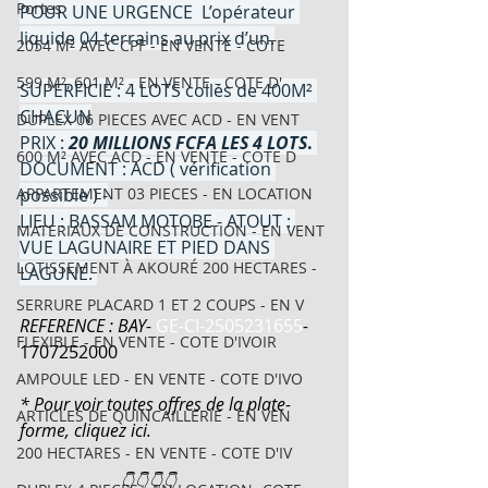
Portes
POUR UNE URGENCE  L’opérateur 
liquide 04 terrains au prix d’un.
2054 M² AVEC CPF - EN VENTE - COTE
599 M², 601 M² - EN VENTE - COTE D'
SUPERFICIE : 4 LOTS collés de 400M² 
CHACUN
DUPLEX 06 PIECES AVEC ACD - EN VENT
PRIX : 
20 MILLIONS FCFA LES 4 LOTS
. 
600 M² AVEC ACD - EN VENTE - COTE D
DOCUMENT : ACD ( vérification 
APPARTEMENT 03 PIECES - EN LOCATION
possible ) -
LIEU : BASSAM MOTOBE - ⁠ATOUT : 
MATERIAUX DE CONSTRUCTION - EN VENT
VUE LAGUNAIRE ET PIED DANS 
LOTISSEMENT À AKOURÉ 200 HECTARES -
LAGUNE. 
SERRURE PLACARD 1 ET 2 COUPS - EN V
REFERENCE : BAY-
GE-CI-2505231655
-
FLEXIBLE - EN VENTE - COTE D'IVOIR
1707252000
AMPOULE LED - EN VENTE - COTE D'IVO
* Pour voir toutes offres de la plate-
ARTICLES DE QUINCAILLERIE - EN VEN
forme, cliquez ici.
200 HECTARES - EN VENTE - COTE D'IV
                       👇👇👇👇