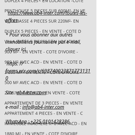
DUPLEX 4 PIECES - EN LOCATION -COTE
PENTHOUSE 5 PIECES SUR 600M²- EN VE
https://www.ab4-inter.com/toutes-les-
offres
VILLA BASSE 4 PIECES SUR 220M²- EN
DUPLEX 5 PIECES - EN VENTE - COTE D
* Pour vous abonner aux autres 
VILLA BASSE 5 PIECES - EN LOCATION
immobilières journalière par e-mail, 
cliquez ici.
900 M² - EN VENTE - COTE D'IVOIRE -
989 M² AVEC ACD - EN VENTE - COTE D
 https: // 
forms.wix.com/r/698740023871773131
3 205 M² - EN VENTE - COTE D'IVOIRE
0
500 M² AVEC ACD - EN VENTE - COTE D
Site : 
ab4-inter.com
2206 M² AVEC ACD - EN VENTE - COTE
APPARTEMENT DE 3 PIECES - EN VENTE
e-mail : 
info@ab4-inter.com
APPARTEMENT 4 PIECES - EN VENTE - C
WhatsApp : +225 0101428286
IMMEUBLE INACHEVÉ R+8 AVEC ACD - EN
1880 M² - EN VENTE - COTE D'IVOIRE