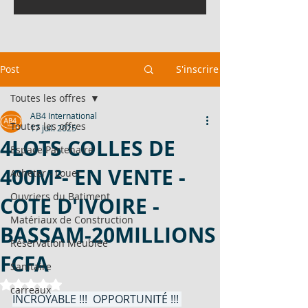
Post
S'inscrire
Toutes les offres
AB4 International
Toutes les offres
17 juil. 2025
4LOTS COLLES DE
Espace Partenaire
400M²- EN VENTE -
Acheter - Louer
Ouvriers du Batiment
COTE D'IVOIRE -
Matériaux de Construction
BASSAM-20MILLIONS
Réservation Meublée
FCFA
Sanitaire
Noté NaN étoiles sur 5.
carreaux
INCROYABLE !!!  OPPORTUNITÉ !!! 