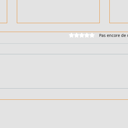
Noté 0 étoile sur 5.
Pas encore de 
DUPLEX 6 PIÈCES - EN
DUPL
VENTE - COTE D'IVOIRE -
VENT
FEH KESSE - 90 000 000
BING
FCFA
FCF