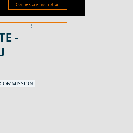
Connexion/Inscription
E -
U
 COMMISSION 