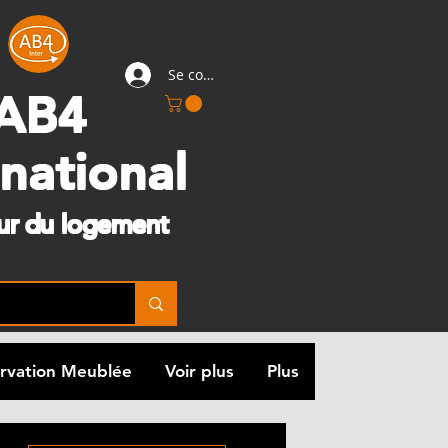
Se connecter
AB4
rnational
eur du logement
rvation Meublée
Voir plus
Plus