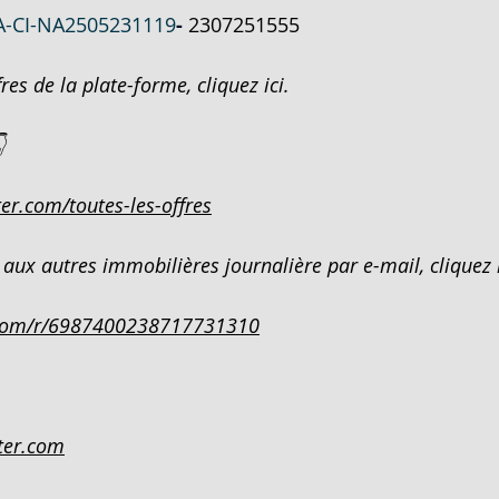
-CI-NA2505231119
- 
2307251555
IVOIR
AMPOULE LED - EN VENTE - COTE D'IVO
res de la plate-forme, cliquez ici.

EN VEN
200 HECTARES - EN VENTE - COTE D'IV
er.com/toutes-les-offres
N -COTE
PENTHOUSE 5 PIECES SUR 600M²- EN VE
aux autres immobilières journalière par e-mail, cliquez i
²- EN
DUPLEX 5 PIECES - EN VENTE - COTE D
com/r/6987400238717731310
CATION
900 M² - EN VENTE - COTE D'IVOIRE -
ter.com
COTE D
3 205 M² - EN VENTE - COTE D'IVOIRE