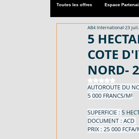
Toutes les offres
Espace Partenai
AB4 International
23 juil
Matériaux de Construction
5 HECTA
COTE D'
2054 M² AVEC CPF - EN VENTE -
NORD- 2
DUPLEX 06 PIECES AVEC ACD - 
Noté NaN étoiles 
AUTOROUTE DU NOR
5 000 FRANCS/M²
APPARTEMENT 03 PIECES - EN 
SUPERFICIE : 
5 HEC
DOCUMENT : ACD 
PRIX : 25 000 FCFA/
LOTISSEMENT À AKOURÉ 200 H