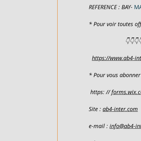
REFERENCE : BAY-
MA
FLEXIBLE - EN VENTE - COTE D'
* Pour voir toutes off
                       👇👇👇
ARTICLES DE QUINCAILLERIE - 
https://www.ab4-int
DUPLEX 4 PIECES - EN LOCATIO
* Pour vous abonner 
VILLA BASSE 4 PIECES SUR 220M
 https: // 
forms.wix.
Site : 
ab4-inter.com
VILLA BASSE 5 PIECES - EN LO
e-mail : 
info@ab4-in
989 M² AVEC ACD - EN VENTE - 