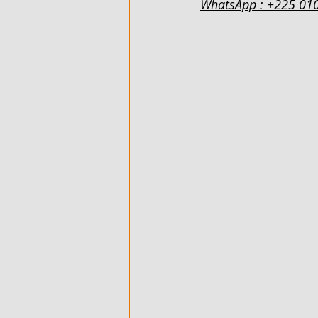
WhatsApp : +225 01
500 M² AVEC ACD - EN VENTE - 