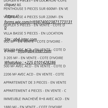
DUPLEX 4 PIECES - EN LOCATION -COTE
cliquez ici.
PENTHOUSE 5 PIECES SUR 600M²- EN VE
 https: // 
VILLA BASSE 4 PIECES SUR 220M²- EN
forms.wix.com/r/698740023871773131
DUPLEX 5 PIECES - EN VENTE - COTE D
0
VILLA BASSE 5 PIECES - EN LOCATION
Site : 
ab4-inter.com
900 M² - EN VENTE - COTE D'IVOIRE -
989 M² AVEC ACD - EN VENTE - COTE D
e-mail : 
info@ab4-inter.com
3 205 M² - EN VENTE - COTE D'IVOIRE
WhatsApp : +225 0101428286
500 M² AVEC ACD - EN VENTE - COTE D
2206 M² AVEC ACD - EN VENTE - COTE
APPARTEMENT DE 3 PIECES - EN VENTE
APPARTEMENT 4 PIECES - EN VENTE - C
IMMEUBLE INACHEVÉ R+8 AVEC ACD - EN
1880 M² - EN VENTE - COTE D'IVOIRE