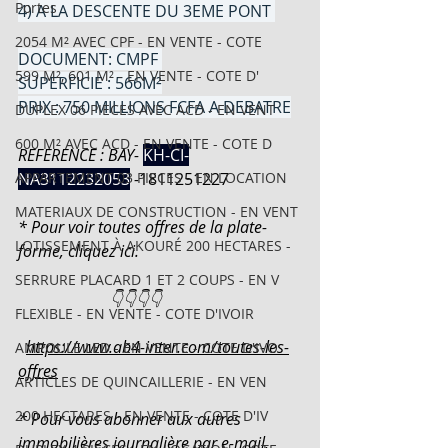
Portes
4) A LA DESCENTE DU 3EME PONT 
2054 M² AVEC CPF - EN VENTE - COTE
DOCUMENT: CMPF 
599 M², 601 M² - EN VENTE - COTE D'
SUPERFICIE : 566M²
PRIX : 750 MILLIONS FCFA A DEBATRE
DUPLEX 06 PIECES AVEC ACD - EN VENT
600 M² AVEC ACD - EN VENTE - COTE D
REFERENCE : BAY- 
KH-CI-
APPARTEMENT 03 PIECES - EN LOCATION
NA3112232053
-
1811251227
MATERIAUX DE CONSTRUCTION - EN VENT
* Pour voir toutes offres de la plate-
LOTISSEMENT À AKOURÉ 200 HECTARES -
forme, cliquez ici.
SERRURE PLACARD 1 ET 2 COUPS - EN V
                       👇👇👇👇
FLEXIBLE - EN VENTE - COTE D'IVOIR
https://www.ab4-inter.com/toutes-les-
AMPOULE LED - EN VENTE - COTE D'IVO
offres
ARTICLES DE QUINCAILLERIE - EN VEN
200 HECTARES - EN VENTE - COTE D'IV
* Pour vous abonner aux autres 
immobilières journalière par e-mail, 