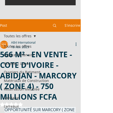
Post
S'inscrire
Toutes les offres
AB4 International
Toutes les offres
18 nov. 2025
566 M² - EN VENTE -
Espace Partenaire
COTE D'IVOIRE -
Acheter - Louer
Ouvriers du Batiment
ABIDJAN - MARCORY
Matériaux de Construction
( ZONE 4) - 750
Réservation Meublée
MILLIONS FCFA
Sanitaire
Noté NaN étoiles sur 5.
carreaux
OPPORTUNITÉ SUR MARCORY ( ZONE 