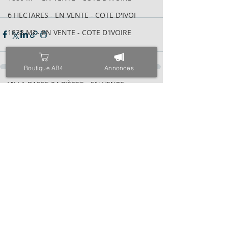
6 HECTARES - EN VENTE - COTE D'IVOI
1838 M² - EN VENTE - COTE D'IVOIRE
600 M² AVEC ACD - EN VENTE - COTE D
2095 M² AVEC ACD - EN VENTE - COTE
Boutique AB4
Annonces
VILLA BASSE 04 PIÈCES - EN VENTE -
Posts récents
Voir tout
6 HECTARES - EN VENTE - COTE D'IVOI
34 HECTARES - EN VENTE - COTE D'IVO
1843M² AVEC CPF - EN VENTE - COTE D
4000 M² AVEC ACD - EN VENTE - COTE
971 M² AVEC ACD - EN VENTE - COTE D
ESPACE - EN VENTE - COTE D'IVOIRE -
TRIPLEX SUR 600 M² - EN VENTE - COT
400 M² AVEC ACD - EN VENTE - COTE D