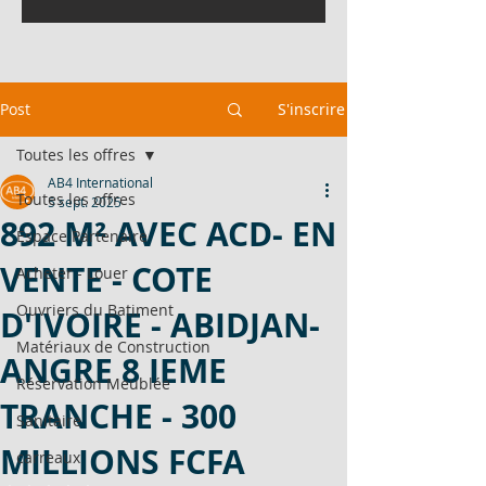
Post
S'inscrire
Toutes les offres
AB4 International
Toutes les offres
5 sept. 2025
892 M² AVEC ACD- EN
Espace Partenaire
VENTE - COTE
Acheter - Louer
Ouvriers du Batiment
D'IVOIRE - ABIDJAN-
Matériaux de Construction
ANGRE 8 IEME
Réservation Meublée
TRANCHE - 300
Sanitaire
MILLIONS FCFA
carreaux