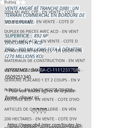
Noté NaN étoiles sur 5.
Portes
VENTE
ANGRÉ 8È TRANCHE DJIBI :
UN 
2054 M² AVEC CPF - EN VENTE - COTE
TERRAIN COMMERCIAL
 EN 
BORDURE DE 
599 M², 601 M² - EN VENTE - COTE D'
VOIE BITUMÉE.
DUPLEX 06 PIECES AVEC ACD - EN VENT
SUPERFICIE : 
 892 M²
600 M² AVEC ACD - EN VENTE - COTE D
DOCUMENT : 
ACD
PRIX 
: 300 MILLIONS FCFA À DÉBATTRE 
APPARTEMENT 03 PIECES - EN LOCATION
(270 MILLIONS KO)
MATERIAUX DE CONSTRUCTION - EN VENT
REFERENCE : BAY-
BA-CI-1111231758
- 
LOTISSEMENT À AKOURÉ 200 HECTARES -
0509251340
SERRURE PLACARD 1 ET 2 COUPS - EN V
FLEXIBLE - EN VENTE - COTE D'IVOIR
* Pour voir toutes offres de la plate-
forme, cliquez ici.
AMPOULE LED - EN VENTE - COTE D'IVO
ARTICLES DE QUINCAILLERIE - EN VEN
                       👇👇👇👇
200 HECTARES - EN VENTE - COTE D'IV
https://www.ab4-inter.com/toutes-les-