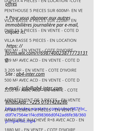
DUPLEX 4 PIECES - EN LOCATION -COTE
offres
PENTHOUSE 5 PIECES SUR 600M²- EN VE
* Pour vous abonner aux autres 
VILLA BASSE 4 PIECES SUR 220M²- EN
immobilières journalière par e-mail, 
DUPLEX 5 PIECES - EN VENTE - COTE D
cliquez ici.
VILLA BASSE 5 PIECES - EN LOCATION
 https: // 
900 M² - EN VENTE - COTE D'IVOIRE -
forms.wix.com/r/698740023871773131
0
989 M² AVEC ACD - EN VENTE - COTE D
3 205 M² - EN VENTE - COTE D'IVOIRE
Site : 
ab4-inter.com
500 M² AVEC ACD - EN VENTE - COTE D
e-mail : 
info@ab4-inter.com
2206 M² AVEC ACD - EN VENTE - COTE
APPARTEMENT DE 3 PIECES - EN VENTE
WhatsApp : +225 0101428286
https://video.wixstatic.com/video/9871bc_
APPARTEMENT 4 PIECES - EN VENTE - C
d0f7e7564e1f4cd98366d0f42ad6fe38/360
IMMEUBLE INACHEVÉ R+8 AVEC ACD - EN
p/mp4/file.mp4
1880 M² - EN VENTE - COTE D'IVOIRE