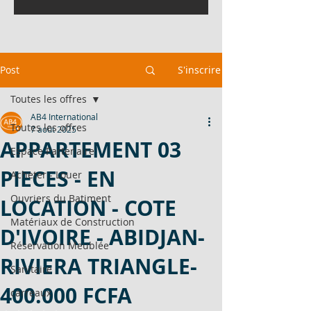
Post
S'inscrire
Toutes les offres
AB4 International
Toutes les offres
7 août 2025
APPARTEMENT 03
Espace Partenaire
PIECES - EN
Acheter - Louer
Ouvriers du Batiment
LOCATION - COTE
Matériaux de Construction
D'IVOIRE - ABIDJAN-
Réservation Meublée
RIVIERA TRIANGLE-
Sanitaire
400.000 FCFA
carreaux