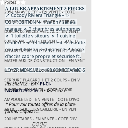
Noté NaN étoiles sur 5.
Portes
𝐀 𝐋𝐎𝐔𝐄𝐑 𝐀𝐏𝐏𝐀𝐑𝐓𝐄𝐌𝐄𝐍𝐓 𝟑 𝐏𝐈𝐄̀𝐂𝐄𝐒 
2054 M² AVEC CPF - EN VENTE - COTE
📍 Cocody Riviera Triangle – ✨ 
599 M², 601 M² - EN VENTE - COTE D'
COMPOSITION 🔹 1 salon / salle à 
manger 🔹 2 chambres autonomes 
DUPLEX 06 PIECES AVEC ACD - EN VENT
🔹 1 toilette visiteurs 🔹 1 cuisine 
600 M² AVEC ACD - EN VENTE - COTE D
moderne 🔹 1 buanderie 🔹 1 chauffe-
eau 🔹 1 balcon 🔹 1 parking 📌 Facile 
APPARTEMENT 03 PIECES - EN LOCATION
d’accès cadre propre et sécurisé fc.
MATERIAUX DE CONSTRUCTION - EN VENT
LOYER MENSUEL : 400.000 FCFA/MOIS
LOTISSEMENT À AKOURÉ 200 HECTARES -
SERRURE PLACARD 1 ET 2 COUPS - EN V
REFERENCE : BAY-
PI-CI-
FLEXIBLE - EN VENTE - COTE D'IVOIR
NA1401251216
-
0708251622
AMPOULE LED - EN VENTE - COTE D'IVO
* Pour voir toutes offres de la plate-
ARTICLES DE QUINCAILLERIE - EN VEN
forme, cliquez ici.
200 HECTARES - EN VENTE - COTE D'IV
                       👇👇👇👇