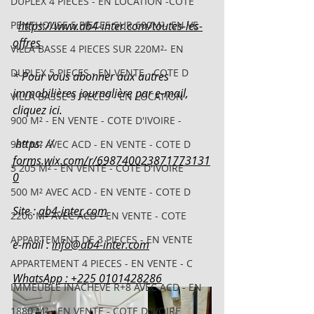
DUPLEX 4 PIECES - EN LOCATION -COTE
PENTHOUSE 5 PIECES SUR 600M²- EN VE
https://www.ab4-inter.com/toutes-les-
offres
VILLA BASSE 4 PIECES SUR 220M²- EN
DUPLEX 5 PIECES - EN VENTE - COTE D
* Pour vous abonner aux autres 
immobilières journalière par e-mail, 
VILLA BASSE 5 PIECES - EN LOCATION
cliquez ici.
900 M² - EN VENTE - COTE D'IVOIRE -
 https: // 
989 M² AVEC ACD - EN VENTE - COTE D
forms.wix.com/r/698740023871773131
3 205 M² - EN VENTE - COTE D'IVOIRE
0
500 M² AVEC ACD - EN VENTE - COTE D
Site : 
ab4-inter.com
2206 M² AVEC ACD - EN VENTE - COTE
APPARTEMENT DE 3 PIECES - EN VENTE
e-mail : 
info@ab4-inter.com
APPARTEMENT 4 PIECES - EN VENTE - C
WhatsApp : +225 0101428286
IMMEUBLE INACHEVÉ R+8 AVEC ACD - EN
1880 M² - EN VENTE - COTE D'IVOIRE