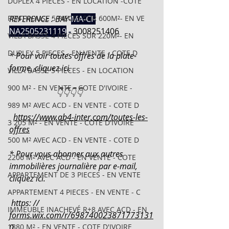
DUPLEX 4 PIECES - EN LOCATION -COTE
PENTHOUSE 5 PIECES SUR 600M²- EN VE
REFERENCE : BAY-
MA-CI-
NA2505231119
- 
3008251406
VILLA BASSE 4 PIECES SUR 220M²- EN
DUPLEX 5 PIECES - EN VENTE - COTE D
* Pour voir toutes offres de la plate-
forme, cliquez ici.
VILLA BASSE 5 PIECES - EN LOCATION
900 M² - EN VENTE - COTE D'IVOIRE -
                       👇👇👇👇
989 M² AVEC ACD - EN VENTE - COTE D
https://www.ab4-inter.com/toutes-les-
3 205 M² - EN VENTE - COTE D'IVOIRE
offres
500 M² AVEC ACD - EN VENTE - COTE D
* Pour vous abonner aux autres 
2206 M² AVEC ACD - EN VENTE - COTE
immobilières journalière par e-mail, 
APPARTEMENT DE 3 PIECES - EN VENTE
cliquez ici.
APPARTEMENT 4 PIECES - EN VENTE - C
 https: // 
IMMEUBLE INACHEVÉ R+8 AVEC ACD - EN
forms.wix.com/r/698740023871773131
1880 M² - EN VENTE - COTE D'IVOIRE
0