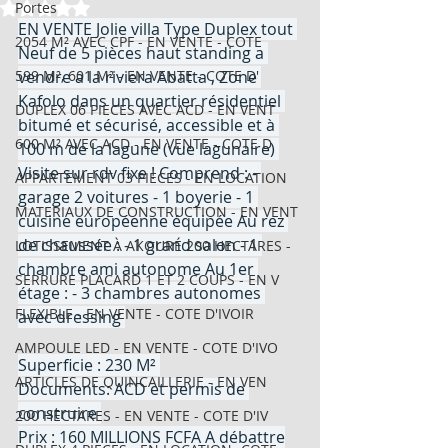
Noté NaN étoiles sur 5.
Portes
EN VENTE Jolie villa Type Duplex tout 
2054 M² AVEC CPF - EN VENTE - COTE
Neuf de 5 pièces haut standing a 
599 M², 601 M² - EN VENTE - COTE D'
vendre a la riviera Abatta , Zone 
Kafolo dans un quartier résidentiel 
DUPLEX 06 PIECES AVEC ACD - EN VENT
bitumé et sécurisé, accessible et à 
600 M² AVEC ACD - EN VENTE - COTE D
100 m de la lagune (vue lagunaire) 
Visite sur rdv fixe ! Comprend : - 
APPARTEMENT 03 PIECES - EN LOCATION
garage 2 voitures - 1 boyerie - 1 
MATERIAUX DE CONSTRUCTION - EN VENT
cuisine européenne équipée Au rez 
de chaussée : - 1 grand salon - 1 
LOTISSEMENT À AKOURÉ 200 HECTARES -
chambre ami autonome Au 1er 
SERRURE PLACARD 1 ET 2 COUPS - EN V
étage : - 3 chambres autonomes 
FLEXIBLE - EN VENTE - COTE D'IVOIR
avec dressing 
AMPOULE LED - EN VENTE - COTE D'IVO
Superficie : 230 M² 
ARTICLES DE QUINCAILLERIE - EN VEN
Documents: ACD et permis de 
construire 
200 HECTARES - EN VENTE - COTE D'IV
Prix : 160 MILLIONS FCFA A débattre