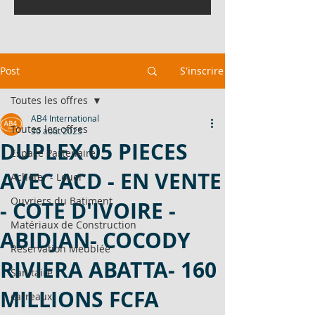
Post
S'inscrire
Toutes les offres
AB4 International
Toutes les offres
30 août 2025
DUPLEX 05 PIECES
Espace Partenaire
AVEC ACD - EN VENTE
Acheter - Louer
Ouvriers du Batiment
- COTE D'IVOIRE -
Matériaux de Construction
ABIDJAN- COCODY
Réservation Meublée
RIVIERA ABATTA- 160
Sanitaire
MILLIONS FCFA
carreaux