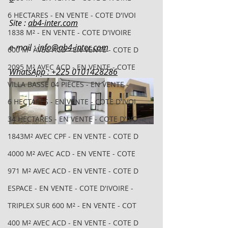
6 HECTARES - EN VENTE - COTE D'IVOI
Site : 
ab4-inter.com
1838 M² - EN VENTE - COTE D'IVOIRE
e-mail : 
info@ab4-inter.com
600 M² AVEC ACD - EN VENTE - COTE D
2095 M² AVEC ACD - EN VENTE - COTE
WhatsApp : +225 0101428286
VILLA BASSE 04 PIÈCES - EN VENTE -
6 HECTARES - EN VENTE - COTE D'IVOI
34 HECTARES - EN VENTE - COTE D'IVO
1843M² AVEC CPF - EN VENTE - COTE D
4000 M² AVEC ACD - EN VENTE - COTE
971 M² AVEC ACD - EN VENTE - COTE D
ESPACE - EN VENTE - COTE D'IVOIRE -
TRIPLEX SUR 600 M² - EN VENTE - COT
400 M² AVEC ACD - EN VENTE - COTE D