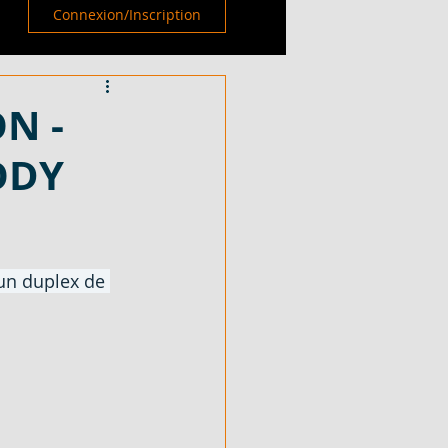
Connexion/Inscription
ON -
ODY
un duplex de 