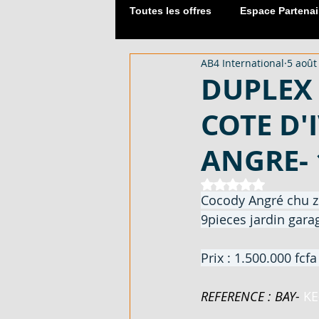
Toutes les offres
Espace Partenai
AB4 International
5 août
Matériaux de Construction
DUPLEX 
COTE D'
2054 M² AVEC CPF - EN VENTE -
ANGRE- 
DUPLEX 06 PIECES AVEC ACD - 
Noté NaN étoiles 
Cocody Angré chu zo
9pieces jardin gar
APPARTEMENT 03 PIECES - EN 
Prix : 1.500.000 fcf
REFERENCE : BAY-
KE
LOTISSEMENT À AKOURÉ 200 H