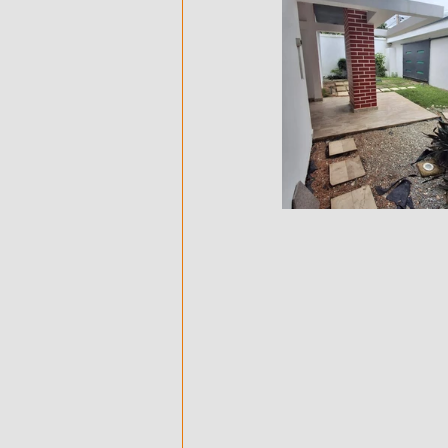
500 M² AVEC ACD - EN VENTE - 