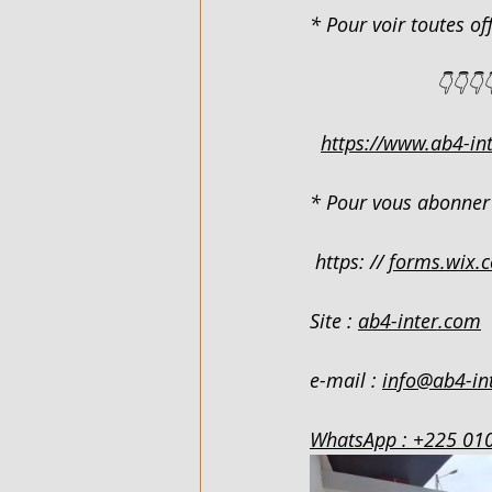
* Pour voir toutes off
FLEXIBLE - EN VENTE - COTE D'
                       👇👇👇
https://www.ab4-int
ARTICLES DE QUINCAILLERIE - 
* Pour vous abonner 
DUPLEX 4 PIECES - EN LOCATIO
 https: // 
forms.wix.
VILLA BASSE 4 PIECES SUR 220M
Site : 
ab4-inter.com
e-mail : 
info@ab4-in
VILLA BASSE 5 PIECES - EN LO
WhatsApp : +225 01
989 M² AVEC ACD - EN VENTE - 