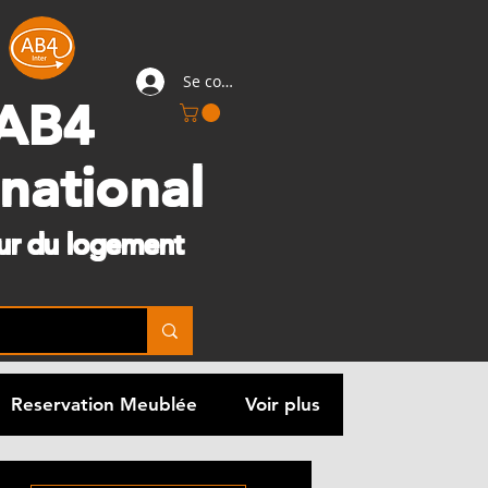
Se connecter
AB4
rnational
eur du logement
Reservation Meublée
Voir plus