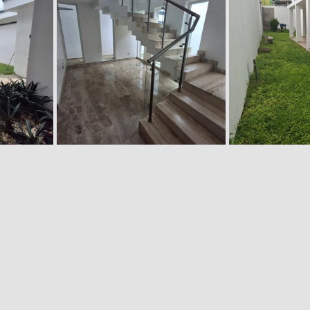
COTE D
2206 M² AVEC ACD - EN VENTE - COTE