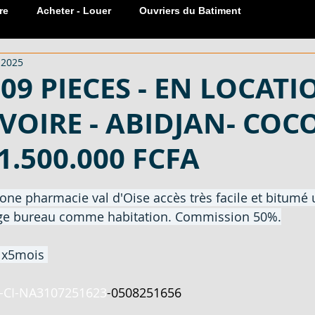
re
Acheter - Louer
Ouvriers du Batiment
 2025
Réservation Meublée
Sanitaire
carreaux
Portes
09 PIECES - EN LOCATI
IVOIRE - ABIDJAN- COC
 COTE
599 M², 601 M² - EN VENTE - COTE D'
1.500.000 FCFA
EN VENT
600 M² AVEC ACD - EN VENTE - COTE D
sur 5.
ne pharmacie val d'Oise accès très facile et bitumé 
age bureau comme habitation. Commission 50%.
LOCATION
MATERIAUX DE CONSTRUCTION - EN VENT
a x5mois 
-CI-NA3107251623
-
0508251656
ECTARES -
SERRURE PLACARD 1 ET 2 COUPS - EN V