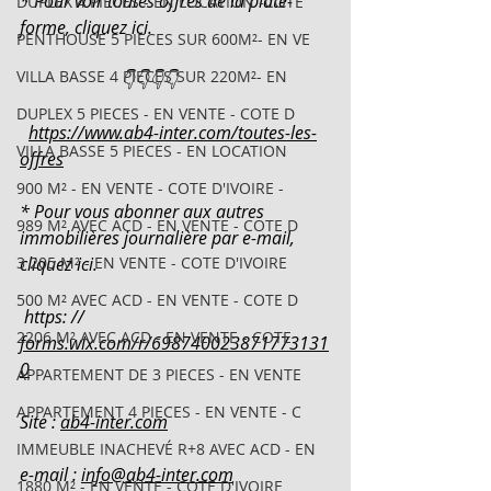
* Pour voir toutes offres de la plate-
DUPLEX 4 PIECES - EN LOCATION -COTE
forme, cliquez ici.
PENTHOUSE 5 PIECES SUR 600M²- EN VE
VILLA BASSE 4 PIECES SUR 220M²- EN
                       👇👇👇👇
DUPLEX 5 PIECES - EN VENTE - COTE D
https://www.ab4-inter.com/toutes-les-
VILLA BASSE 5 PIECES - EN LOCATION
offres
900 M² - EN VENTE - COTE D'IVOIRE -
* Pour vous abonner aux autres 
989 M² AVEC ACD - EN VENTE - COTE D
immobilières journalière par e-mail, 
3 205 M² - EN VENTE - COTE D'IVOIRE
cliquez ici.
500 M² AVEC ACD - EN VENTE - COTE D
 https: // 
2206 M² AVEC ACD - EN VENTE - COTE
forms.wix.com/r/698740023871773131
0
APPARTEMENT DE 3 PIECES - EN VENTE
APPARTEMENT 4 PIECES - EN VENTE - C
Site : 
ab4-inter.com
IMMEUBLE INACHEVÉ R+8 AVEC ACD - EN
e-mail : 
info@ab4-inter.com
1880 M² - EN VENTE - COTE D'IVOIRE