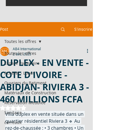
Post
S'inscrire
Toutes les offres
AB4 International
Toutes les offres
2 déc. 2025
DUPLEX - EN VENTE -
Espace Partenaire
COTE D'IVOIRE -
Acheter - Louer
Ouvriers du Batiment
ABIDJAN- RIVIERA 3 -
Matériaux de Construction
460 MILLIONS FCFA
Réservation Meublée
Noté NaN étoiles sur 5.
Sanitaire
Villa duplex en vente située dans un 
quartier résidentiel Riviera 3 🔹 Au 
carreaux
rez-de-chaussée : • 3 chambres • Un 