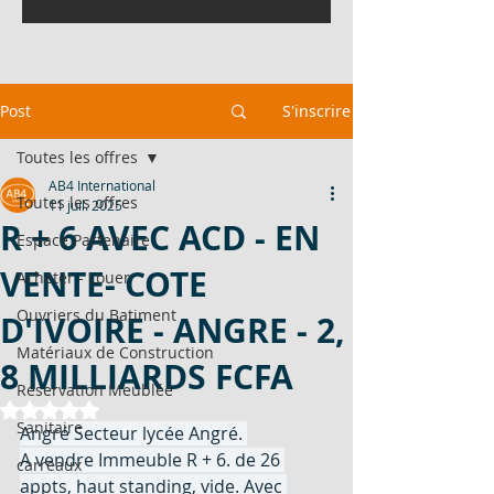
Post
S'inscrire
Toutes les offres
AB4 International
Toutes les offres
11 juil. 2025
R + 6 AVEC ACD - EN
Espace Partenaire
VENTE- COTE
Acheter - Louer
Ouvriers du Batiment
D'IVOIRE - ANGRE - 2,
Matériaux de Construction
8 MILLIARDS FCFA
Réservation Meublée
Noté NaN étoiles sur 5.
Sanitaire
Angré Secteur lycée Angré. 
A vendre Immeuble R + 6. de 26 
carreaux
appts, haut standing, vide. Avec 