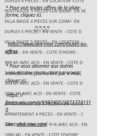
DUPLEX 4 PIECES - EN LOCATION -COTE
* Pour voir toutes offres de la plate-
PENTHOUSE 5 PIECES SUR 600M²- EN VE
forme, cliquez ici.
VILLA BASSE 4 PIECES SUR 220M²- EN
                       👇👇👇👇
DUPLEX 5 PIECES - EN VENTE - COTE D
VILLA BASSE 5 PIECES - EN LOCATION
https://www.ab4-inter.com/toutes-les-
offres
900 M² - EN VENTE - COTE D'IVOIRE -
989 M² AVEC ACD - EN VENTE - COTE D
* Pour vous abonner aux autres 
3 205 M² - EN VENTE - COTE D'IVOIRE
immobilières journalière par e-mail, 
cliquez ici.
500 M² AVEC ACD - EN VENTE - COTE D
2206 M² AVEC ACD - EN VENTE - COTE
 https: // 
forms.wix.com/r/698740023871773131
APPARTEMENT DE 3 PIECES - EN VENTE
0
APPARTEMENT 4 PIECES - EN VENTE - C
Site : 
ab4-inter.com
IMMEUBLE INACHEVÉ R+8 AVEC ACD - EN
1880 M² - EN VENTE - COTE D'IVOIRE