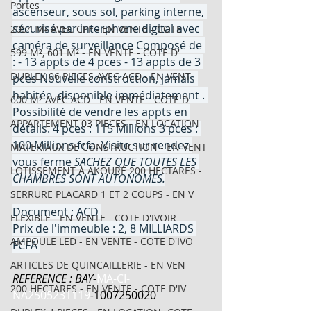
Portes
ascenseur, sous sol, parking interne, 
sécurisé par interphone digital avec 
2054 M² AVEC CPF - EN VENTE - COTE
caméra de surveillance Composé de 
599 M², 601 M² - EN VENTE - COTE D'
: - 13 appts de 4 pces - 13 appts de 3 
DUPLEX 06 PIECES AVEC ACD - EN VENT
pces Nouvelle construction, jamais 
habitée, disponible immédiatement . 
600 M² AVEC ACD - EN VENTE - COTE D
Possibilité de vendre les appts en 
APPARTEMENT 03 PIECES - EN LOCATION
détails. 4 pces : 115 Millions 3 pces : 
100 Millions fcfa. Visite sur rendez-
MATERIAUX DE CONSTRUCTION - EN VENT
vous ferme 
SACHEZ QUE TOUTES LES 
LOTISSEMENT À AKOURÉ 200 HECTARES -
CHAMBRES SONT AUTONOMES.
SERRURE PLACARD 1 ET 2 COUPS - EN V
Document : ACD 
FLEXIBLE - EN VENTE - COTE D'IVOIR
Prix de l'immeuble : 2, 8 MILLIARDS 
AMPOULE LED - EN VENTE - COTE D'IVO
FCFA 
ARTICLES DE QUINCAILLERIE - EN VEN
REFERENCE : BAY-
MA-CI-
200 HECTARES - EN VENTE - COTE D'IV
NA2505231119
-
1007250020